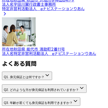
法人名
宇田川翼行政書士事務所
特定非営利活動法人 eナビステーションりあん
所在地
秋田県 能代市 清助町2番11号
法人名
特定非営利活動法人 eナビステーションりあん
よくある質問
Q1. 身元保証とは何ですか？
Q2. どのような方が身元保証を利用されていますか？
Q3. 年齢が若くても身元保証を利用できますか？