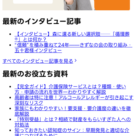
最新のインタビュー記事
【インタビュー】森に還る新しい選択肢──「循環葬
®︎」とは何か？
“信頼”を積み重ねて24年——きずなの会の取り組み・
五十君様インタビュー
すべてのインタビュー記事を見る
最新のお役立ち資料
【完全ガイド】介護保険サービスとは？種類・使い
方・申請の流れを世界一わかりやすく解説
高齢者は特に注意！アルコールアレルギーが引き起こす
深刻なリスク
家族にもわかりやすい！要支援・要介護度の違いを徹
底解説
「特別受益」とは？相続で財産をもらいすぎた人への
対処法
知っておきたい認知症のサイン：早期発見と適切な介
護につなげるために