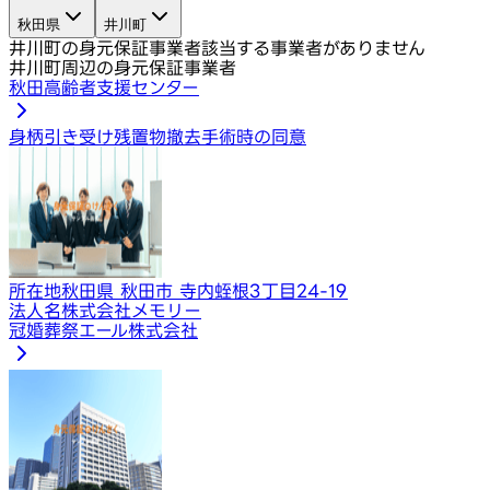
秋田県
井川町
井川町の身元保証事業者
該当する事業者がありません
井川町周辺の身元保証事業者
秋田高齢者支援センター
身柄引き受け
残置物撤去
手術時の同意
所在地
秋田県 秋田市 寺内蛭根3丁目24-19
法人名
株式会社メモリー
冠婚葬祭エール株式会社