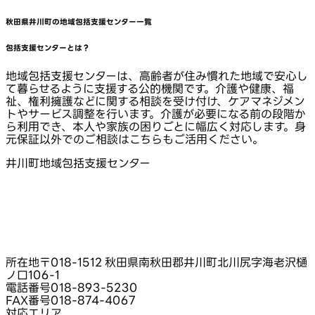
秋田県井川町
の地域包括支援センター一覧
包括支援センターとは？
地域包括支援センターは、高齢者が住み慣れた地域で安心し
て暮らせるように支援する公的機関です。介護や健康、福
祉、権利擁護などに関する相談を受け付け、ケアマネジメン
トやサービス調整を行います。介護が必要になる前の段階か
ら利用でき、本人や家族の困りごとに幅広く対応します。身
元保証以外でのご相談はこちらもご活用ください。
井川町地域包括支援センター
所在地
〒018-1512 秋田県南秋田郡井川町北川尻字海老沢樋
ノ口106‑1
電話番号
018-893-5230
FAX番号
018-874-4067
対応エリア