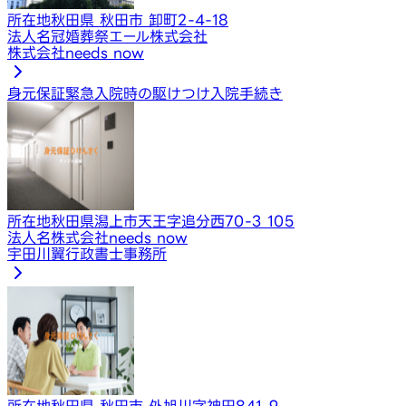
所在地
秋田県 秋田市 卸町2-4-18
法人名
冠婚葬祭エール株式会社
株式会社needs now
身元保証
緊急入院時の駆けつけ
入院手続き
所在地
秋田県潟上市天王字追分西70-3 105
法人名
株式会社needs now
宇田川翼行政書士事務所
所在地
秋田県 秋田市 外旭川字神田841-9