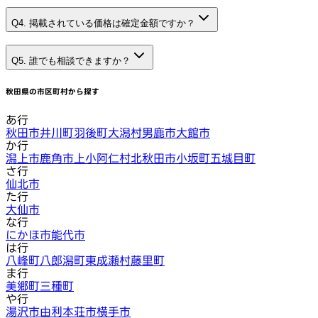
Q4. 掲載されている価格は確定金額ですか？
Q5. 誰でも相談できますか？
秋田県
の市区町村から探す
あ行
秋田市
井川町
羽後町
大潟村
男鹿市
大館市
か行
潟上市
鹿角市
上小阿仁村
北秋田市
小坂町
五城目町
さ行
仙北市
た行
大仙市
な行
にかほ市
能代市
は行
八峰町
八郎潟町
東成瀬村
藤里町
ま行
美郷町
三種町
や行
湯沢市
由利本荘市
横手市