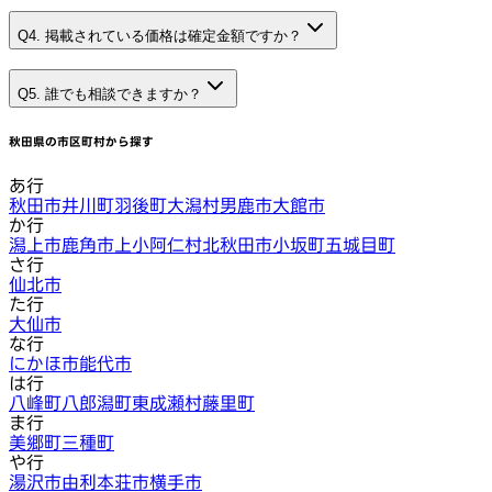
Q4. 掲載されている価格は確定金額ですか？
Q5. 誰でも相談できますか？
秋田県
の市区町村から探す
あ行
秋田市
井川町
羽後町
大潟村
男鹿市
大館市
か行
潟上市
鹿角市
上小阿仁村
北秋田市
小坂町
五城目町
さ行
仙北市
た行
大仙市
な行
にかほ市
能代市
は行
八峰町
八郎潟町
東成瀬村
藤里町
ま行
美郷町
三種町
や行
湯沢市
由利本荘市
横手市