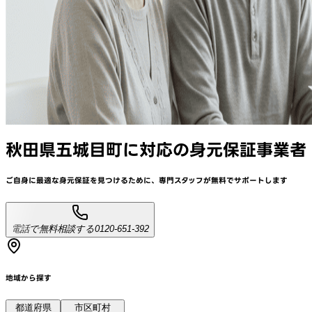
秋田県五城目町
に対応
の身元保証事業者
ご自身に最適な身元保証を見つけるために、
専門スタッフが
無料でサポート
します
電話で無料相談する
0120-651-392
地域から探す
都道府県
市区町村