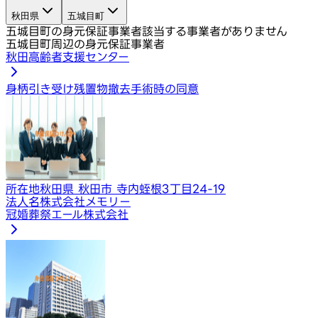
秋田県
五城目町
五城目町の身元保証事業者
該当する事業者がありません
五城目町周辺の身元保証事業者
秋田高齢者支援センター
身柄引き受け
残置物撤去
手術時の同意
所在地
秋田県 秋田市 寺内蛭根3丁目24-19
法人名
株式会社メモリー
冠婚葬祭エール株式会社