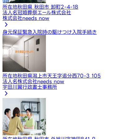
所在地
秋田県 秋田市 卸町2-4-18
法人名
冠婚葬祭エール株式会社
株式会社needs now
身元保証
緊急入院時の駆けつけ
入院手続き
所在地
秋田県潟上市天王字追分西70-3 105
法人名
株式会社needs now
宇田川翼行政書士事務所
所在地
秋田県 秋田市 外旭川字神田841-9