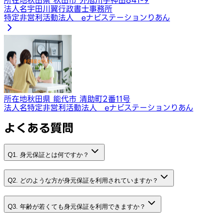
法人名
宇田川翼行政書士事務所
特定非営利活動法人 eナビステーションりあん
所在地
秋田県 能代市 清助町2番11号
法人名
特定非営利活動法人 eナビステーションりあん
よくある質問
Q1. 身元保証とは何ですか？
Q2. どのような方が身元保証を利用されていますか？
Q3. 年齢が若くても身元保証を利用できますか？