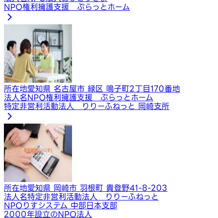
NPO権利擁護支援 ぷらっとホーム
所在地
愛知県 名古屋市 緑区 鳴子町2丁目170番地
法人名
NPO権利擁護支援 ぷらっとホーム
特定非営利活動法人 りりーふねっと 岡崎支所
所在地
愛知県 岡崎市 羽根町 貴登野41-8-203
法人名
特定非営利活動法人 りりーふねっと
NPOりすシステム 中部日本支部
2000年設立のNPO法人