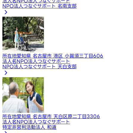
法人名
NPO法人つなぐサポート
NPO法人つなぐサポート 名南支部
所在地
愛知県 名古屋市 港区 小賀須三丁目606
法人名
NPO法人つなぐサポート
NPO法人つなぐサポート 天白支部
所在地
愛知県 名古屋市 天白区原二丁目3306
法人名
NPO法人つなぐサポート
特定非営利活動法人 和道