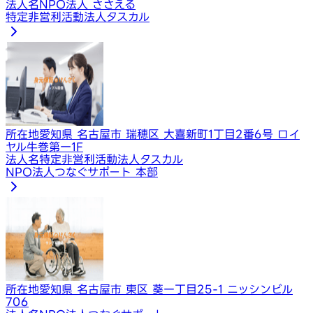
法人名
NPO法人 ささえる
特定非営利活動法人タスカル
所在地
愛知県 名古屋市 瑞穂区 大喜新町1丁目2番6号 ロイ
ヤル牛巻第一1F
法人名
特定非営利活動法人タスカル
NPO法人つなぐサポート 本部
所在地
愛知県 名古屋市 東区 葵一丁目25-1 ニッシンビル
706