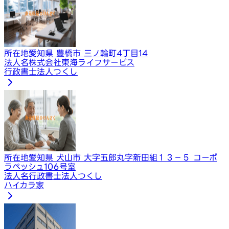
所在地
愛知県 豊橋市 三ノ輪町4丁目14
法人名
株式会社東海ライフサービス
行政書士法人つくし
所在地
愛知県 犬山市 大字五郎丸字新田組１３－５ コーポ
ラペッシュ106号室
法人名
行政書士法人つくし
ハイカラ家