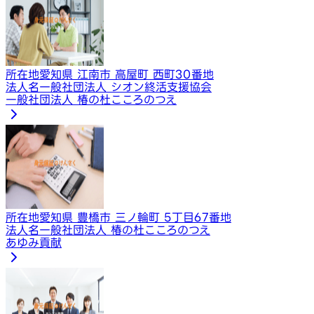
所在地
愛知県 江南市 高屋町 西町30番地
法人名
一般社団法人 シオン終活支援協会
一般社団法人 椿の杜こころのつえ
所在地
愛知県 豊橋市 三ノ輪町 5丁目67番地
法人名
一般社団法人 椿の杜こころのつえ
あゆみ貢献