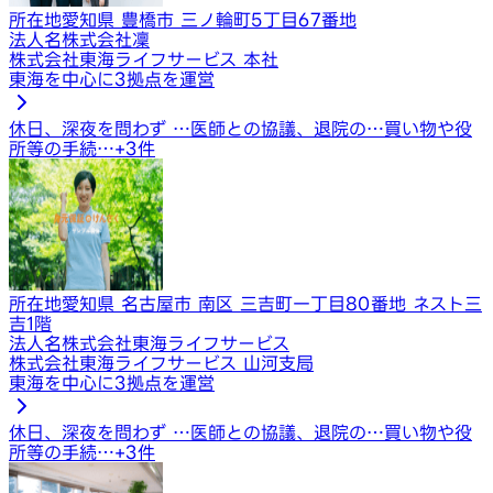
所在地
愛知県 豊橋市 三ノ輪町5丁目67番地
法人名
株式会社凜
株式会社東海ライフサービス 本社
東海を中心に3拠点を運営
休日、深夜を問わず …
医師との協議、退院の…
買い物や役
所等の手続…
+
3
件
所在地
愛知県 名古屋市 南区 三吉町一丁目80番地 ネスト三
吉1階
法人名
株式会社東海ライフサービス
株式会社東海ライフサービス 山河支局
東海を中心に3拠点を運営
休日、深夜を問わず …
医師との協議、退院の…
買い物や役
所等の手続…
+
3
件