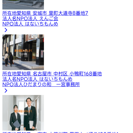
所在地
愛知県 安城市 里町大道寺8番地7
法人名
NPO法人 えんご会
NPO法人 はないちもんめ
所在地
愛知県 名古屋市 中村区 小鴨町168番地
法人名
NPO法人 はないちもんめ
NPO法人ひだまりの和 一宮事務所