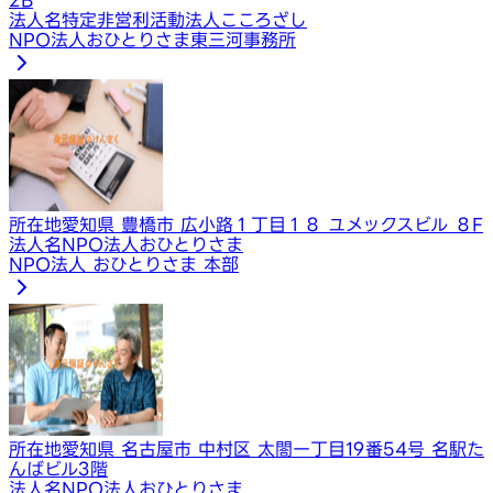
法人名
特定非営利活動法人こころざし
NPO法人おひとりさま東三河事務所
所在地
愛知県 豊橋市 広小路１丁目１８ ユメックスビル ８F
法人名
NPO法人おひとりさま
NPO法人 おひとりさま 本部
所在地
愛知県 名古屋市 中村区 太閤一丁目19番54号 名駅た
んばビル3階
法人名
NPO法人おひとりさま