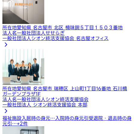
所在地
愛知県 名古屋市 北区 楠味鋺５丁目１５０３番地
法人名
一般社団法人せせらぎ
一般社団法人シオン終活支援協会 名古屋オフィス
所在地
愛知県 名古屋市 瑞穂区 上山町1丁目16番地 石川橋
ガーデンプラザ1F
法人名
一般社団法人シオン終活支援協会
一般社団法人 シオン終活支援協会 本部
福祉施設入居時の身元…
入院時の身元引受
退院・退去時の身
元引…
+
2
件