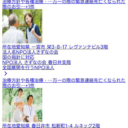
治療方針や各種治療・…
万一の際の緊急連絡先
亡くなられた
際のお引…
+
1
件
所在地
愛知県 一宮市 栄3-8-17 レヴァンテビル3階
法人名
NPO法人きずなの会
国の指針に対応
NPO法人 きずなの会 春日井支局
全国展開を行うNPO法人
治療方針や各種治療・…
万一の際の緊急連絡先
亡くなられた
際のお引…
+
1
件
所在地
愛知県 春日井市 松新町1-4 ルネック2階