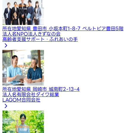
所在地
愛知県 豊田市 小坂本町1-8-7 ベルトピア豊田5階
法人名
NPO法人きずなの会
高齢者支援サポート・ふれあいの手
所在地
愛知県 岡崎市 城南町2-13-4
法人名
有限会社ダイワ総業
LAGOM合同会社