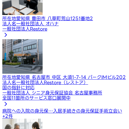
所在地
愛知県 豊田市 八草町荒山1251番地2
法人名
一般社団法人 オハナ
一般社団法人Restore
所在地
愛知県 名古屋市 中区 大須1-7-14 パークIMビル202
法人名
一般社団法人Restore（レストア）
国の指針に対応
一般社団法人 シニア身元保証協会 名古屋事務所
全国11箇所のサービス窓口展開中
病院への入院の身元保…
入居手続きの身元保証
手術立会い
+
2
件