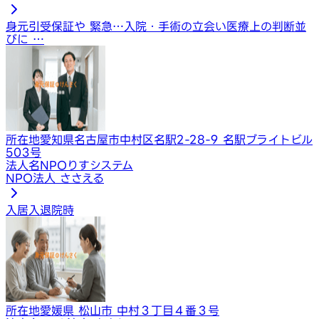
身元引受保証や 緊急…
入院・手術の立会い
医療上の判断並
びに …
所在地
愛知県名古屋市中村区名駅2-28-9 名駅ブライトビル
503号
法人名
NPOりすシステム
NPO法人 ささえる
入居
入退院時
所在地
愛媛県 松山市 中村３丁目４番３号