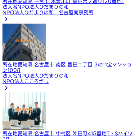
所在地
愛知県 一宮市 木曽川町 黒田六ノ通り120番地1
法人名
NPO法人ひだまりの和
NPO法人ひだまりの和 名古屋南事務所
所在地
愛知県 名古屋市 南区 豊田二丁目 3の11宝マンショ
ン1008
法人名
NPO法人ひだまりの和
NPO法人こころざし
所在地
愛知県 名古屋市 中村区 沖田町415番地T・Sハイツ
2B