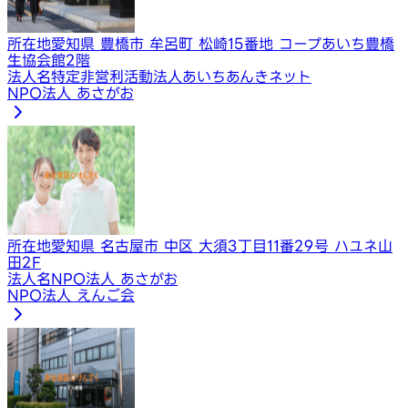
所在地
愛知県 豊橋市 牟呂町 松崎15番地 コープあいち豊橋
生協会館2階
法人名
特定非営利活動法人あいちあんきネット
NPO法人 あさがお
所在地
愛知県 名古屋市 中区 大須3丁目11番29号 ハユネ山
田2F
法人名
NPO法人 あさがお
NPO法人 えんご会