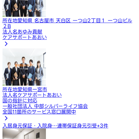
所在地
愛知県 名古屋市 天白区 一つ山2丁目１ ​一つ山ビル
２B
法人名
あゆみ貢献
ケアサポートあおい
所在地
愛知県一宮市
法人名
ケアサポートあおい
国の指針に対応
一般社団法人 中部シルバーライフ協会
全国11箇所のサービス窓口展開中
入居身元保証・入院身…
連帯保証
身元引受
+
3
件