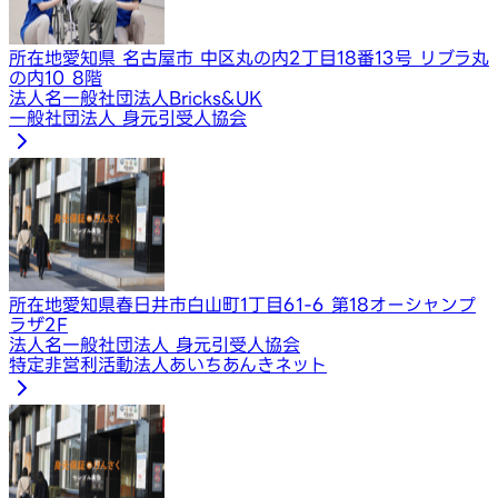
所在地
愛知県 名古屋市 中区丸の内2丁目18番13号 リブラ丸
の内10 8階
法人名
一般社団法人Bricks&UK
一般社団法人 身元引受人協会
所在地
愛知県春日井市白山町1丁目61-6 第18オーシャンプ
ラザ2F
法人名
一般社団法人 身元引受人協会
特定非営利活動法人あいちあんきネット