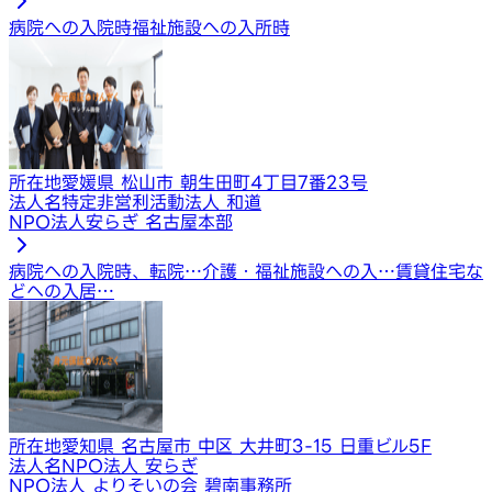
病院への入院時
福祉施設への入所時
所在地
愛媛県 松山市 朝生田町4丁目7番23号
法人名
特定非営利活動法人 和道
NPO法人安らぎ 名古屋本部
病院への入院時、転院…
介護・福祉施設への入…
賃貸住宅な
どへの入居…
所在地
愛知県 名古屋市 中区 大井町3-15 日重ビル5F
法人名
NPO法人 安らぎ
NPO法人 よりそいの会 碧南事務所