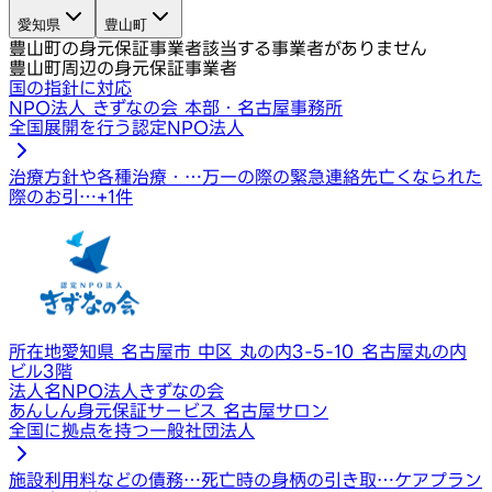
愛知県
豊山町
豊山町の身元保証事業者
該当する事業者がありません
豊山町周辺の身元保証事業者
国の指針に対応
NPO法人 きずなの会 本部・名古屋事務所
全国展開を行う認定NPO法人
治療方針や各種治療・…
万一の際の緊急連絡先
亡くなられた
際のお引…
+
1
件
所在地
愛知県 名古屋市 中区 丸の内3-5-10 名古屋丸の内
ビル3階
法人名
NPO法人きずなの会
あんしん身元保証サービス 名古屋サロン
全国に拠点を持つ一般社団法人
施設利用料などの債務…
死亡時の身柄の引き取…
ケアプラン