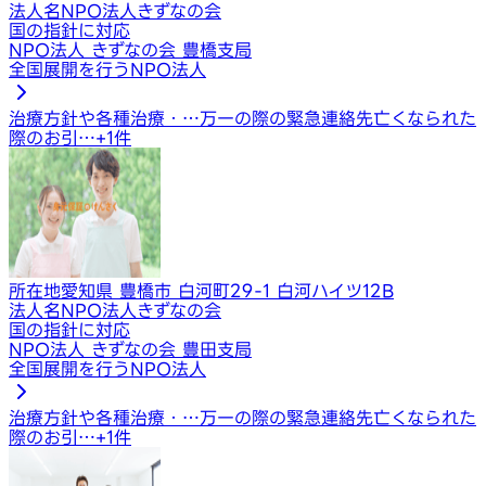
法人名
NPO法人きずなの会
国の指針に対応
NPO法人 きずなの会 豊橋支局
全国展開を行うNPO法人
治療方針や各種治療・…
万一の際の緊急連絡先
亡くなられた
際のお引…
+
1
件
所在地
愛知県 豊橋市 白河町29-1 白河ハイツ12B
法人名
NPO法人きずなの会
国の指針に対応
NPO法人 きずなの会 豊田支局
全国展開を行うNPO法人
治療方針や各種治療・…
万一の際の緊急連絡先
亡くなられた
際のお引…
+
1
件