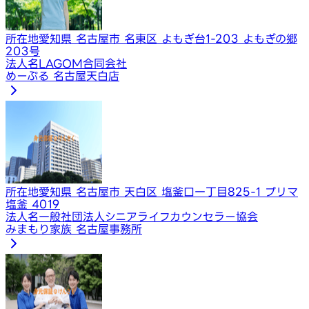
所在地
愛知県 名古屋市 名東区 よもぎ台1-203 よもぎの郷
203号
法人名
LAGOM合同会社
めーぷる 名古屋天白店
所在地
愛知県 名古屋市 天白区 塩釜口一丁目825-1 プリマ
塩釜 4019
法人名
一般社団法人シニアライフカウンセラー協会
みまもり家族 名古屋事務所