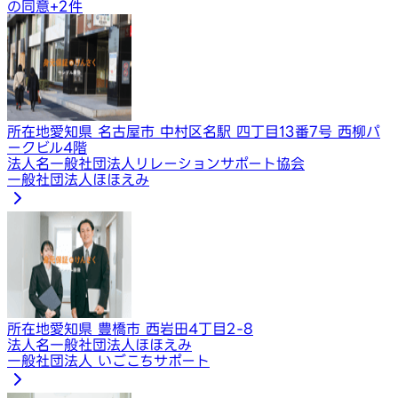
の同意
+
2
件
所在地
愛知県 名古屋市 中村区名駅 四丁目13番7号 西柳パ
ークビル4階
法人名
一般社団法人リレーションサポート協会
一般社団法人ほほえみ
所在地
愛知県 豊橋市 西岩田4丁目2-8
法人名
一般社団法人ほほえみ
一般社団法人 いごこちサポート