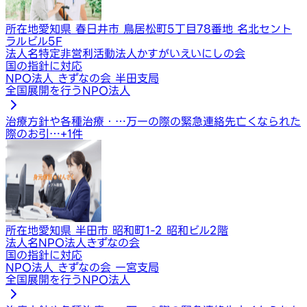
所在地
愛知県 春日井市 鳥居松町5丁目78番地 名北セント
ラルビル5F
法人名
特定非営利活動法人かすがいえいにしの会
国の指針に対応
NPO法人 きずなの会 半田支局
全国展開を行うNPO法人
治療方針や各種治療・…
万一の際の緊急連絡先
亡くなられた
際のお引…
+
1
件
所在地
愛知県 半田市 昭和町1-2 昭和ビル2階
法人名
NPO法人きずなの会
国の指針に対応
NPO法人 きずなの会 一宮支局
全国展開を行うNPO法人