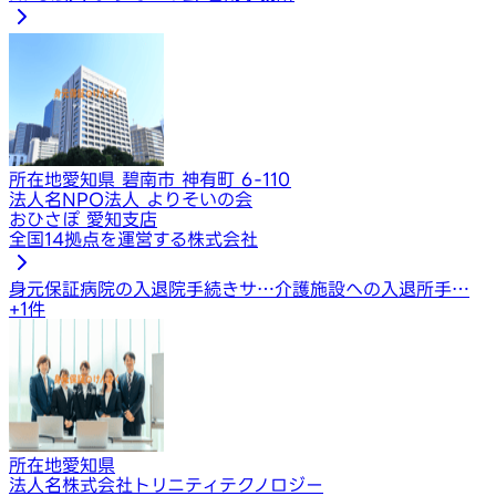
所在地
愛知県 碧南市 神有町 6-110
法人名
NPO法人 よりそいの会
おひさぽ 愛知支店
全国14拠点を運営する株式会社
身元保証
病院の入退院手続きサ…
介護施設への入退所手…
+
1
件
所在地
愛知県
法人名
株式会社トリニティテクノロジー