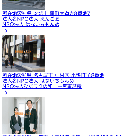
所在地
愛知県 安城市 里町大道寺8番地7
法人名
NPO法人 えんご会
NPO法人 はないちもんめ
所在地
愛知県 名古屋市 中村区 小鴨町168番地
法人名
NPO法人 はないちもんめ
NPO法人ひだまりの和 一宮事務所