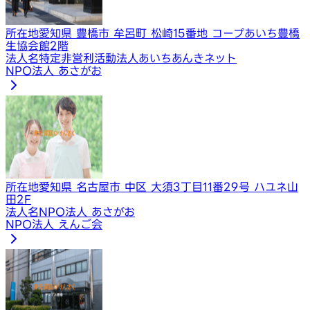
所在地
愛知県 豊橋市 牟呂町 松崎15番地 コープあいち豊橋
生協会館2階
法人名
特定非営利活動法人あいちあんきネット
NPO法人 あさがお
所在地
愛知県 名古屋市 中区 大須3丁目11番29号 ハユネ山
田2F
法人名
NPO法人 あさがお
NPO法人 えんご会