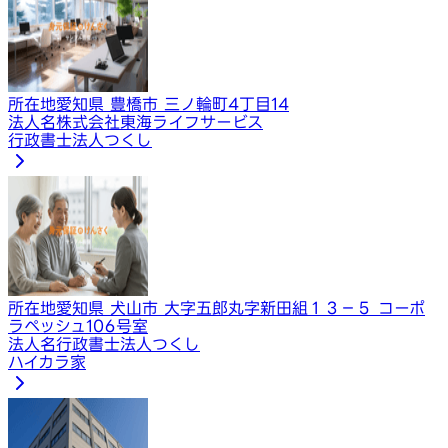
所在地
愛知県 豊橋市 三ノ輪町4丁目14
法人名
株式会社東海ライフサービス
行政書士法人つくし
所在地
愛知県 犬山市 大字五郎丸字新田組１３－５ コーポ
ラペッシュ106号室
法人名
行政書士法人つくし
ハイカラ家