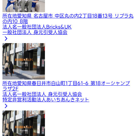
所在地
愛知県 名古屋市 中区丸の内2丁目18番13号 リブラ丸
の内10 8階
法人名
一般社団法人Bricks&UK
一般社団法人 身元引受人協会
所在地
愛知県春日井市白山町1丁目61-6 第18オーシャンプ
ラザ2F
法人名
一般社団法人 身元引受人協会
特定非営利活動法人あいちあんきネット