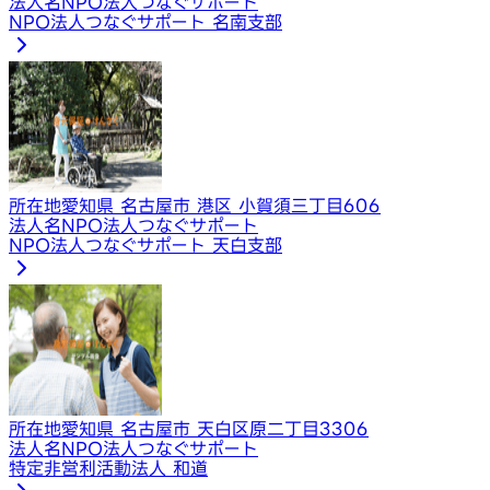
法人名
NPO法人つなぐサポート
NPO法人つなぐサポート 名南支部
所在地
愛知県 名古屋市 港区 小賀須三丁目606
法人名
NPO法人つなぐサポート
NPO法人つなぐサポート 天白支部
所在地
愛知県 名古屋市 天白区原二丁目3306
法人名
NPO法人つなぐサポート
特定非営利活動法人 和道