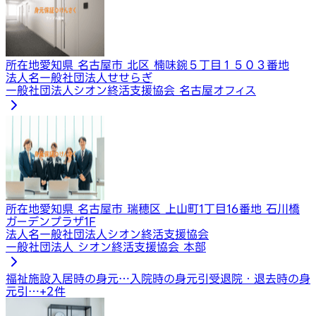
所在地
愛知県 名古屋市 北区 楠味鋺５丁目１５０３番地
法人名
一般社団法人せせらぎ
一般社団法人シオン終活支援協会 名古屋オフィス
所在地
愛知県 名古屋市 瑞穂区 上山町1丁目16番地 石川橋
ガーデンプラザ1F
法人名
一般社団法人シオン終活支援協会
一般社団法人 シオン終活支援協会 本部
福祉施設入居時の身元…
入院時の身元引受
退院・退去時の身
元引…
+
2
件