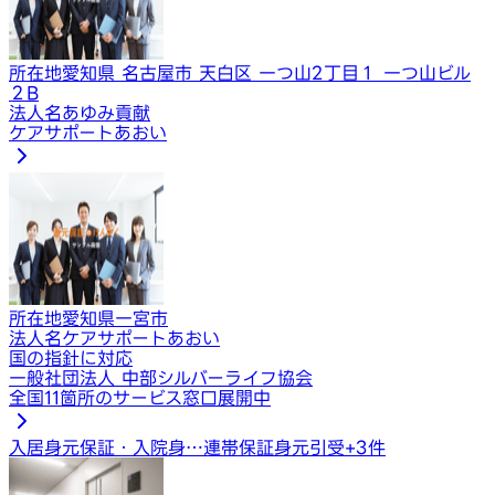
所在地
愛知県 名古屋市 天白区 一つ山2丁目１ ​一つ山ビル
２B
法人名
あゆみ貢献
ケアサポートあおい
所在地
愛知県一宮市
法人名
ケアサポートあおい
国の指針に対応
一般社団法人 中部シルバーライフ協会
全国11箇所のサービス窓口展開中
入居身元保証・入院身…
連帯保証
身元引受
+
3
件