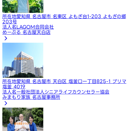
所在地
愛知県 名古屋市 名東区 よもぎ台1-203 よもぎの郷
203号
法人名
LAGOM合同会社
めーぷる 名古屋天白店
所在地
愛知県 名古屋市 天白区 塩釜口一丁目825-1 プリマ
塩釜 4019
法人名
一般社団法人シニアライフカウンセラー協会
みまもり家族 名古屋事務所