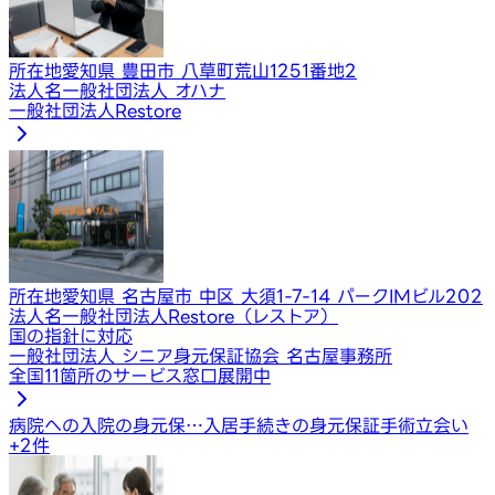
所在地
愛知県 豊田市 八草町荒山1251番地2
法人名
一般社団法人 オハナ
一般社団法人Restore
所在地
愛知県 名古屋市 中区 大須1-7-14 パークIMビル202
法人名
一般社団法人Restore（レストア）
国の指針に対応
一般社団法人 シニア身元保証協会 名古屋事務所
全国11箇所のサービス窓口展開中
病院への入院の身元保…
入居手続きの身元保証
手術立会い
+
2
件