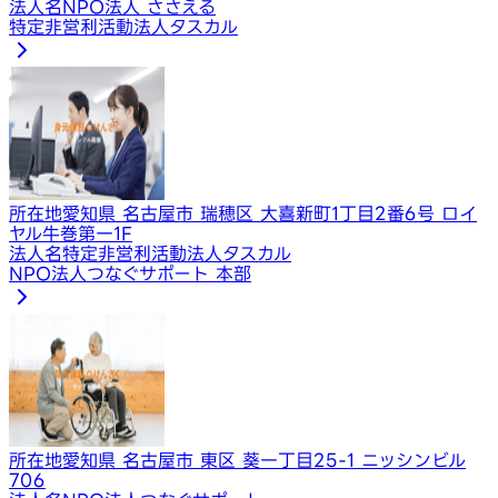
法人名
NPO法人 ささえる
特定非営利活動法人タスカル
所在地
愛知県 名古屋市 瑞穂区 大喜新町1丁目2番6号 ロイ
ヤル牛巻第一1F
法人名
特定非営利活動法人タスカル
NPO法人つなぐサポート 本部
所在地
愛知県 名古屋市 東区 葵一丁目25-1 ニッシンビル
706