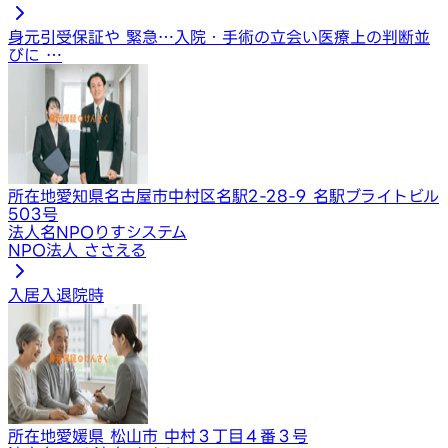
身元引受保証や 緊急…
入院・手術の立会い
医療上の判断並
びに …
所在地
愛知県名古屋市中村区名駅2-28-9 名駅ブライトビル
503号
法人名
NPOりすシステム
NPO法人 ささえる
入居
入退院時
所在地
愛媛県 松山市 中村３丁目４番３号