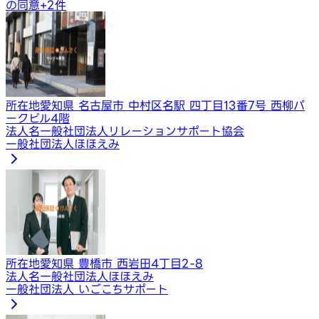
の同意
+
2
件
所在地
愛知県 名古屋市 中村区名駅 四丁目13番7号 西柳パ
ークビル4階
法人名
一般社団法人リレーションサポート協会
一般社団法人ほほえみ
所在地
愛知県 豊橋市 西岩田4丁目2-8
法人名
一般社団法人ほほえみ
一般社団法人 いごこちサポート