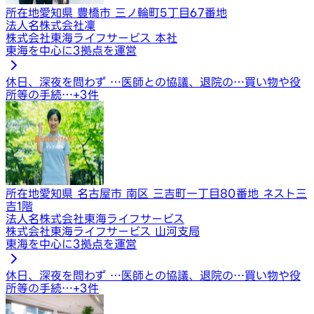
所在地
愛知県 豊橋市 三ノ輪町5丁目67番地
法人名
株式会社凜
株式会社東海ライフサービス 本社
東海を中心に3拠点を運営
休日、深夜を問わず …
医師との協議、退院の…
買い物や役
所等の手続…
+
3
件
所在地
愛知県 名古屋市 南区 三吉町一丁目80番地 ネスト三
吉1階
法人名
株式会社東海ライフサービス
株式会社東海ライフサービス 山河支局
東海を中心に3拠点を運営
休日、深夜を問わず …
医師との協議、退院の…
買い物や役
所等の手続…
+
3
件