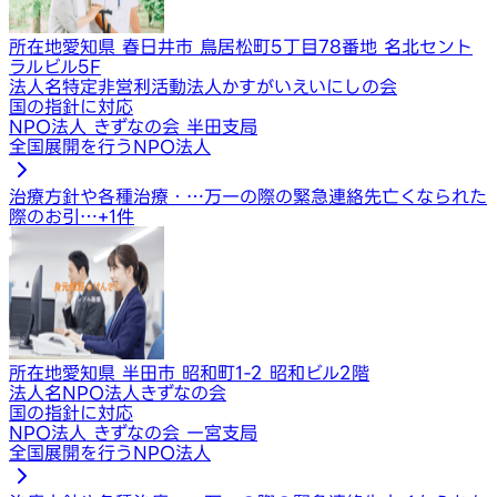
所在地
愛知県 春日井市 鳥居松町5丁目78番地 名北セント
ラルビル5F
法人名
特定非営利活動法人かすがいえいにしの会
国の指針に対応
NPO法人 きずなの会 半田支局
全国展開を行うNPO法人
治療方針や各種治療・…
万一の際の緊急連絡先
亡くなられた
際のお引…
+
1
件
所在地
愛知県 半田市 昭和町1-2 昭和ビル2階
法人名
NPO法人きずなの会
国の指針に対応
NPO法人 きずなの会 一宮支局
全国展開を行うNPO法人