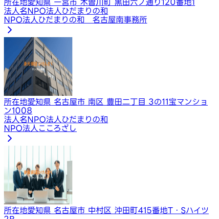
所在地
愛知県 一宮市 木曽川町 黒田六ノ通り120番地1
法人名
NPO法人ひだまりの和
NPO法人ひだまりの和 名古屋南事務所
所在地
愛知県 名古屋市 南区 豊田二丁目 3の11宝マンショ
ン1008
法人名
NPO法人ひだまりの和
NPO法人こころざし
所在地
愛知県 名古屋市 中村区 沖田町415番地T・Sハイツ
2B