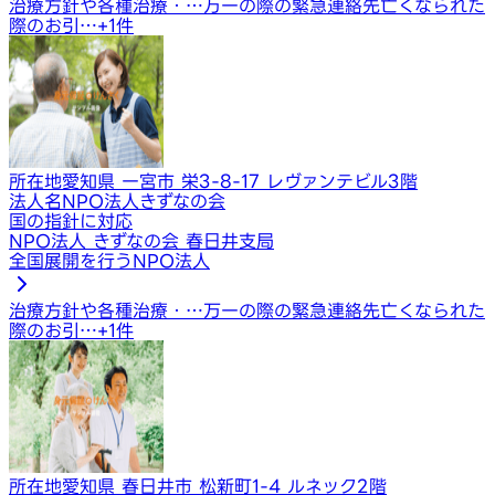
治療方針や各種治療・…
万一の際の緊急連絡先
亡くなられた
際のお引…
+
1
件
所在地
愛知県 一宮市 栄3-8-17 レヴァンテビル3階
法人名
NPO法人きずなの会
国の指針に対応
NPO法人 きずなの会 春日井支局
全国展開を行うNPO法人
治療方針や各種治療・…
万一の際の緊急連絡先
亡くなられた
際のお引…
+
1
件
所在地
愛知県 春日井市 松新町1-4 ルネック2階