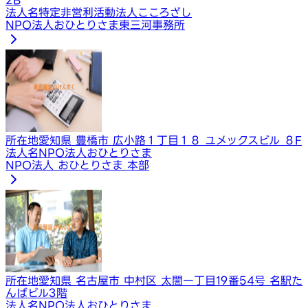
法人名
特定非営利活動法人こころざし
NPO法人おひとりさま東三河事務所
所在地
愛知県 豊橋市 広小路１丁目１８ ユメックスビル ８F
法人名
NPO法人おひとりさま
NPO法人 おひとりさま 本部
所在地
愛知県 名古屋市 中村区 太閤一丁目19番54号 名駅た
んばビル3階
法人名
NPO法人おひとりさま