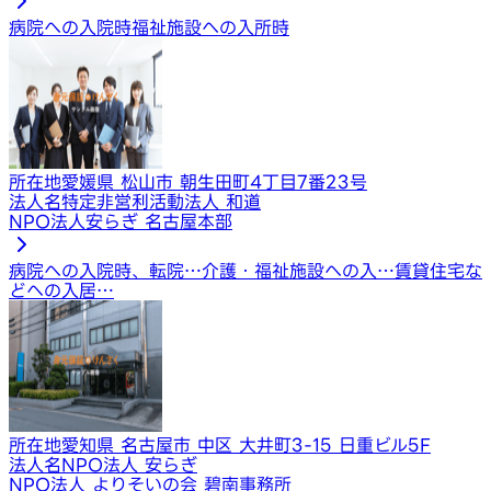
病院への入院時
福祉施設への入所時
所在地
愛媛県 松山市 朝生田町4丁目7番23号
法人名
特定非営利活動法人 和道
NPO法人安らぎ 名古屋本部
病院への入院時、転院…
介護・福祉施設への入…
賃貸住宅な
どへの入居…
所在地
愛知県 名古屋市 中区 大井町3-15 日重ビル5F
法人名
NPO法人 安らぎ
NPO法人 よりそいの会 碧南事務所