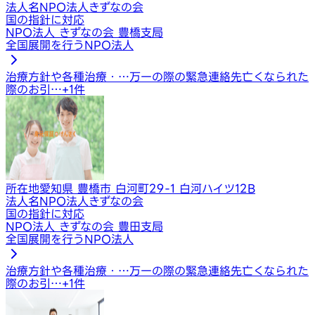
法人名
NPO法人きずなの会
国の指針に対応
NPO法人 きずなの会 豊橋支局
全国展開を行うNPO法人
治療方針や各種治療・…
万一の際の緊急連絡先
亡くなられた
際のお引…
+
1
件
所在地
愛知県 豊橋市 白河町29-1 白河ハイツ12B
法人名
NPO法人きずなの会
国の指針に対応
NPO法人 きずなの会 豊田支局
全国展開を行うNPO法人
治療方針や各種治療・…
万一の際の緊急連絡先
亡くなられた
際のお引…
+
1
件