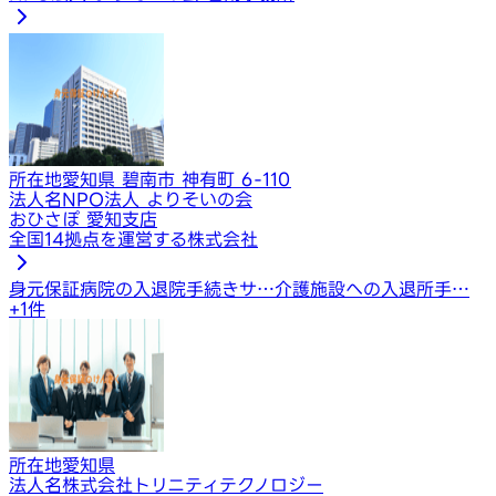
所在地
愛知県 碧南市 神有町 6-110
法人名
NPO法人 よりそいの会
おひさぽ 愛知支店
全国14拠点を運営する株式会社
身元保証
病院の入退院手続きサ…
介護施設への入退所手…
+
1
件
所在地
愛知県
法人名
株式会社トリニティテクノロジー