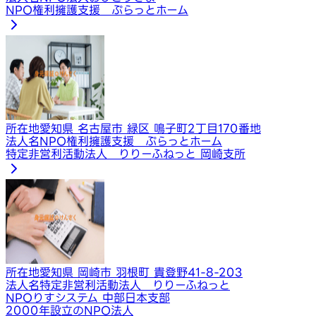
NPO権利擁護支援 ぷらっとホーム
所在地
愛知県 名古屋市 緑区 鳴子町2丁目170番地
法人名
NPO権利擁護支援 ぷらっとホーム
特定非営利活動法人 りりーふねっと 岡崎支所
所在地
愛知県 岡崎市 羽根町 貴登野41-8-203
法人名
特定非営利活動法人 りりーふねっと
NPOりすシステム 中部日本支部
2000年設立のNPO法人