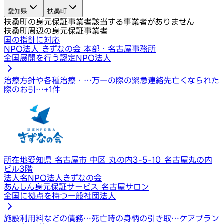
愛知県
扶桑町
扶桑町の身元保証事業者
該当する事業者がありません
扶桑町周辺の身元保証事業者
国の指針に対応
NPO法人 きずなの会 本部・名古屋事務所
全国展開を行う認定NPO法人
治療方針や各種治療・…
万一の際の緊急連絡先
亡くなられた
際のお引…
+
1
件
所在地
愛知県 名古屋市 中区 丸の内3-5-10 名古屋丸の内
ビル3階
法人名
NPO法人きずなの会
あんしん身元保証サービス 名古屋サロン
全国に拠点を持つ一般社団法人
施設利用料などの債務…
死亡時の身柄の引き取…
ケアプラン