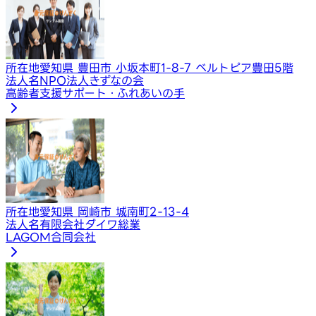
所在地
愛知県 豊田市 小坂本町1-8-7 ベルトピア豊田5階
法人名
NPO法人きずなの会
高齢者支援サポート・ふれあいの手
所在地
愛知県 岡崎市 城南町2-13-4
法人名
有限会社ダイワ総業
LAGOM合同会社