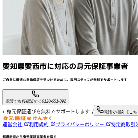
愛知県愛西市
に対応
の身元保証事業者
ご自身に最適な身元保証を見つけるために、
専門スタッフが
無料でサポート
します
電話で無料相談する
0120-651-392
\ 身元保証選びを無料でサポートします /
電話で相談 【こ
運営会社
利用規約
プライバシーポリシー
特定商取引
都道府県から身元保証事業者を探す