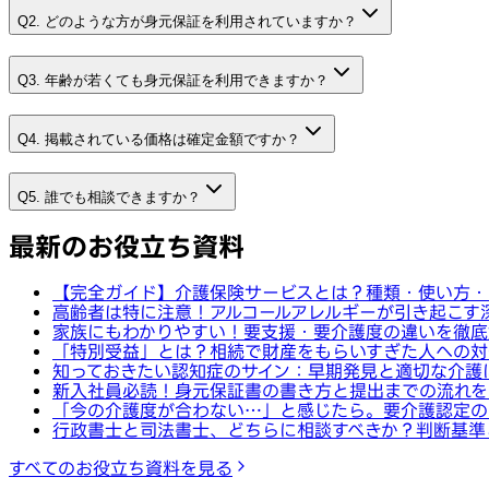
Q2. どのような方が身元保証を利用されていますか？
Q3. 年齢が若くても身元保証を利用できますか？
Q4. 掲載されている価格は確定金額ですか？
Q5. 誰でも相談できますか？
最新のお役立ち資料
【完全ガイド】介護保険サービスとは？種類・使い方・
高齢者は特に注意！アルコールアレルギーが引き起こす
家族にもわかりやすい！要支援・要介護度の違いを徹底
「特別受益」とは？相続で財産をもらいすぎた人への対
知っておきたい認知症のサイン：早期発見と適切な介護
新入社員必読！身元保証書の書き方と提出までの流れを
「今の介護度が合わない…」と感じたら。要介護認定の
行政書士と司法書士、どちらに相談すべきか？判断基準
すべてのお役立ち資料を見る