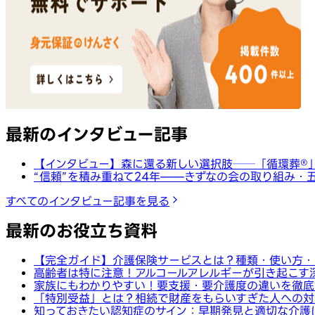
最新のインタビュー記事
【インタビュー】森に還る新しい選択肢──「循環葬®︎
“信頼”を積み重ねて24年——きずなの会の取り組み・
すべてのインタビュー記事を見る
最新のお役立ち資料
【完全ガイド】介護保険サービスとは？種類・使い方・
高齢者は特に注意！アルコールアレルギーが引き起こす
家族にもわかりやすい！要支援・要介護度の違いを徹底
「特別受益」とは？相続で財産をもらいすぎた人への対
知っておきたい認知症のサイン：早期発見と適切な介護