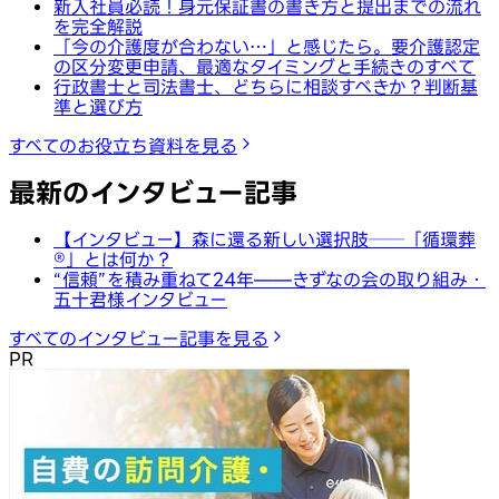
新入社員必読！身元保証書の書き方と提出までの流れ
を完全解説
「今の介護度が合わない…」と感じたら。要介護認定
の区分変更申請、最適なタイミングと手続きのすべて
行政書士と司法書士、どちらに相談すべきか？判断基
準と選び方
すべてのお役立ち資料を見る
最新のインタビュー記事
【インタビュー】森に還る新しい選択肢──「循環葬
®︎」とは何か？
“信頼”を積み重ねて24年——きずなの会の取り組み・
五十君様インタビュー
すべてのインタビュー記事を見る
PR