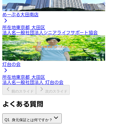
めーぷる大田南店
所在地
東京都 大田区
法人名
一般社団法人シニアライフサポート協会
灯台の会
所在地
東京都 大田区
法人名
一般社団法人 灯台の会
前のスライド
次のスライド
よくある質問
Q1. 身元保証とは何ですか？