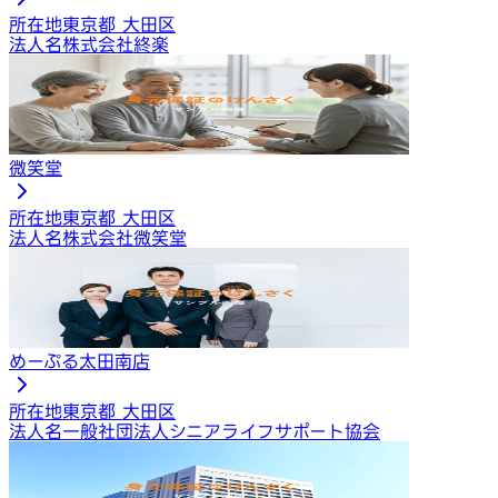
所在地
東京都 大田区
法人名
株式会社終楽
微笑堂
所在地
東京都 大田区
法人名
株式会社微笑堂
めーぷる太田南店
所在地
東京都 大田区
法人名
一般社団法人シニアライフサポート協会