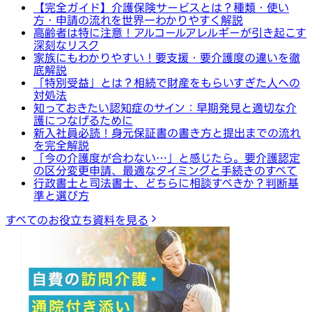
【完全ガイド】介護保険サービスとは？種類・使い
方・申請の流れを世界一わかりやすく解説
高齢者は特に注意！アルコールアレルギーが引き起こす
深刻なリスク
家族にもわかりやすい！要支援・要介護度の違いを徹
底解説
「特別受益」とは？相続で財産をもらいすぎた人への
対処法
知っておきたい認知症のサイン：早期発見と適切な介
護につなげるために
新入社員必読！身元保証書の書き方と提出までの流れ
を完全解説
「今の介護度が合わない…」と感じたら。要介護認定
の区分変更申請、最適なタイミングと手続きのすべて
行政書士と司法書士、どちらに相談すべきか？判断基
準と選び方
すべてのお役立ち資料を見る