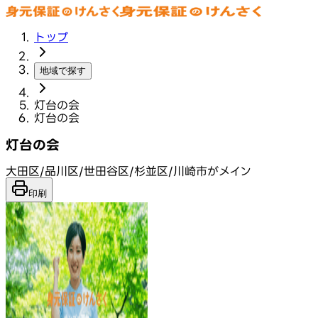
トップ
地域で探す
灯台の会
灯台の会
灯台の会
大田区/品川区/世田谷区/杉並区/川崎市がメイン
印刷