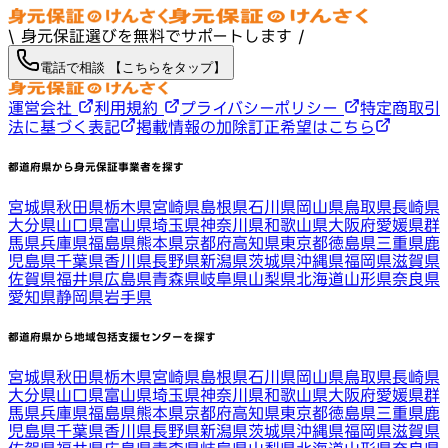
\ 身元保証選びを無料でサポートします /
電話で相談 【こちらをタップ】
運営会社
利用規約
プライバシーポリシー
特定商取引
法に基づく表記
掲載情報の加除訂正希望はこちら
都道府県から身元保証事業者を探す
宮城県
秋田県
栃木県
宮崎県
島根県
石川県
岡山県
鳥取県
長崎県
大分県
山口県
富山県
埼玉県
神奈川県
和歌山県
大阪府
愛媛県
群
馬県
兵庫県
福島県
熊本県
京都府
高知県
東京都
徳島県
三重県
鹿
児島県
千葉県
香川県
長野県
新潟県
茨城県
沖縄県
福岡県
滋賀県
佐賀県
福井県
広島県
青森県
岐阜県
山梨県
北海道
山形県
奈良県
愛知県
静岡県
岩手県
都道府県から地域包括支援センターを探す
宮城県
秋田県
栃木県
宮崎県
島根県
石川県
岡山県
鳥取県
長崎県
大分県
山口県
富山県
埼玉県
神奈川県
和歌山県
大阪府
愛媛県
群
馬県
兵庫県
福島県
熊本県
京都府
高知県
東京都
徳島県
三重県
鹿
児島県
千葉県
香川県
長野県
新潟県
茨城県
沖縄県
福岡県
滋賀県