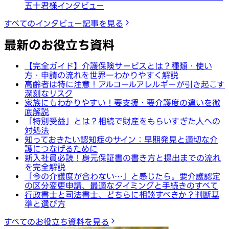
五十君様インタビュー
すべてのインタビュー記事を見る
最新のお役立ち資料
【完全ガイド】介護保険サービスとは？種類・使い
方・申請の流れを世界一わかりやすく解説
高齢者は特に注意！アルコールアレルギーが引き起こす
深刻なリスク
家族にもわかりやすい！要支援・要介護度の違いを徹
底解説
「特別受益」とは？相続で財産をもらいすぎた人への
対処法
知っておきたい認知症のサイン：早期発見と適切な介
護につなげるために
新入社員必読！身元保証書の書き方と提出までの流れ
を完全解説
「今の介護度が合わない…」と感じたら。要介護認定
の区分変更申請、最適なタイミングと手続きのすべて
行政書士と司法書士、どちらに相談すべきか？判断基
準と選び方
すべてのお役立ち資料を見る