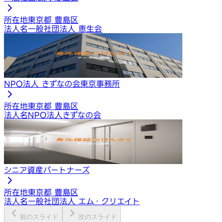
所在地
東京都 豊島区
法人名
一般社団法人 恵生会
NPO法人 きずなの会東京事務所
所在地
東京都 豊島区
法人名
NPO法人きずなの会
シニア資産パートナーズ
所在地
東京都 豊島区
法人名
一般社団法人 エム・クリエイト
前のスライド
次のスライド