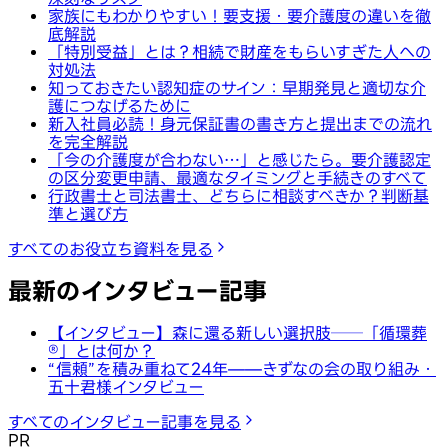
家族にもわかりやすい！要支援・要介護度の違いを徹
底解説
「特別受益」とは？相続で財産をもらいすぎた人への
対処法
知っておきたい認知症のサイン：早期発見と適切な介
護につなげるために
新入社員必読！身元保証書の書き方と提出までの流れ
を完全解説
「今の介護度が合わない…」と感じたら。要介護認定
の区分変更申請、最適なタイミングと手続きのすべて
行政書士と司法書士、どちらに相談すべきか？判断基
準と選び方
すべてのお役立ち資料を見る
最新のインタビュー記事
【インタビュー】森に還る新しい選択肢──「循環葬
®︎」とは何か？
“信頼”を積み重ねて24年——きずなの会の取り組み・
五十君様インタビュー
すべてのインタビュー記事を見る
PR