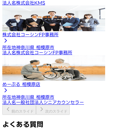
法人名
株式会社KMS
株式会社コーシンFP事務所
所在地
神奈川県 相模原市
法人名
株式会社コーシンFP事務所
めーぷる 相模原店
所在地
神奈川県 相模原市
法人名
一般社団法人シニアカウンセラー
前のスライド
次のスライド
よくある質問