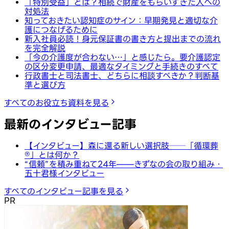
「特別受益」とは？相続で財産をもらいすぎた人への
対処法
知っておきたい認知症のサイン：早期発見と適切な介
護につなげるために
新入社員必読！身元保証書の書き方と提出までの流れ
を完全解説
「今の介護度が合わない…」と感じたら。要介護認定
の区分変更申請、最適なタイミングと手続きのすべて
行政書士と司法書士、どちらに相談すべきか？判断基
準と選び方
すべてのお役立ち資料を見る
最新のインタビュー記事
【インタビュー】森に還る新しい選択肢──「循環葬
®︎」とは何か？
“信頼”を積み重ねて24年——きずなの会の取り組み・
五十君様インタビュー
すべてのインタビュー記事を見る
PR