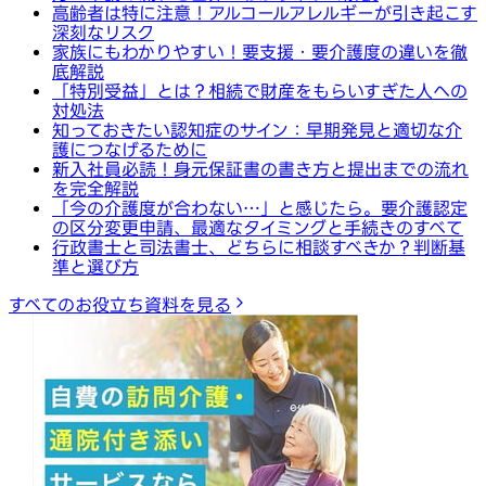
高齢者は特に注意！アルコールアレルギーが引き起こす
深刻なリスク
家族にもわかりやすい！要支援・要介護度の違いを徹
底解説
「特別受益」とは？相続で財産をもらいすぎた人への
対処法
知っておきたい認知症のサイン：早期発見と適切な介
護につなげるために
新入社員必読！身元保証書の書き方と提出までの流れ
を完全解説
「今の介護度が合わない…」と感じたら。要介護認定
の区分変更申請、最適なタイミングと手続きのすべて
行政書士と司法書士、どちらに相談すべきか？判断基
準と選び方
すべてのお役立ち資料を見る