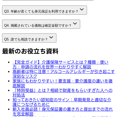
Q3. 年齢が若くても身元保証を利用できますか？
Q4. 掲載されている価格は確定金額ですか？
Q5. 誰でも相談できますか？
最新のお役立ち資料
【完全ガイド】介護保険サービスとは？種類・使い
方・申請の流れを世界一わかりやすく解説
高齢者は特に注意！アルコールアレルギーが引き起こす
深刻なリスク
家族にもわかりやすい！要支援・要介護度の違いを徹
底解説
「特別受益」とは？相続で財産をもらいすぎた人への
対処法
知っておきたい認知症のサイン：早期発見と適切な介
護につなげるために
新入社員必読！身元保証書の書き方と提出までの流れ
を完全解説