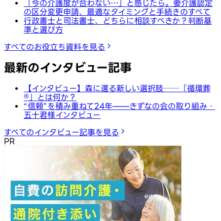
「今の介護度が合わない…」と感じたら。要介護認定
の区分変更申請、最適なタイミングと手続きのすべて
行政書士と司法書士、どちらに相談すべきか？判断基
準と選び方
すべてのお役立ち資料を見る
最新のインタビュー記事
【インタビュー】森に還る新しい選択肢──「循環葬
®︎」とは何か？
“信頼”を積み重ねて24年——きずなの会の取り組み・
五十君様インタビュー
すべてのインタビュー記事を見る
PR