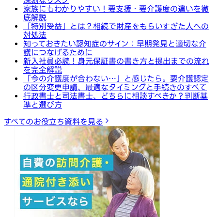
家族にもわかりやすい！要支援・要介護度の違いを徹
底解説
「特別受益」とは？相続で財産をもらいすぎた人への
対処法
知っておきたい認知症のサイン：早期発見と適切な介
護につなげるために
新入社員必読！身元保証書の書き方と提出までの流れ
を完全解説
「今の介護度が合わない…」と感じたら。要介護認定
の区分変更申請、最適なタイミングと手続きのすべて
行政書士と司法書士、どちらに相談すべきか？判断基
準と選び方
すべてのお役立ち資料を見る