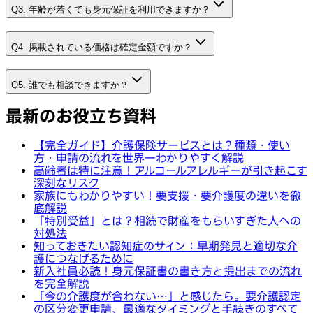
Q3. 年齢が若くても身元保証を利用できますか？
Q4. 掲載されている価格は確定金額ですか？
Q5. 誰でも相談できますか？
最新のお役立ち資料
【完全ガイド】介護保険サービスとは？種類・使い
方・申請の流れを世界一わかりやすく解説
高齢者は特に注意！アルコールアレルギーが引き起こす
深刻なリスク
家族にもわかりやすい！要支援・要介護度の違いを徹
底解説
「特別受益」とは？相続で財産をもらいすぎた人への
対処法
知っておきたい認知症のサイン：早期発見と適切な介
護につなげるために
新入社員必読！身元保証書の書き方と提出までの流れ
を完全解説
「今の介護度が合わない…」と感じたら。要介護認定
の区分変更申請、最適なタイミングと手続きのすべて