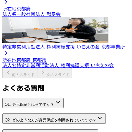
所在地
京都府
法人名
一般社団法人 献身会
特定非営利活動法人 権利擁護支援 いちえの会 京都事業所
所在地
京都府 京都市
法人名
特定非営利活動法人 権利擁護支援 いちえの会
前のスライド
次のスライド
よくある質問
Q1. 身元保証とは何ですか？
Q2. どのような方が身元保証を利用されていますか？