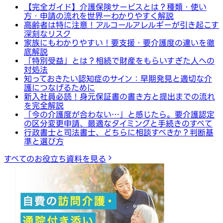
【完全ガイド】介護保険サービスとは？種類・使い
方・申請の流れを世界一わかりやすく解説
高齢者は特に注意！アルコールアレルギーが引き起こす
深刻なリスク
家族にもわかりやすい！要支援・要介護度の違いを徹
底解説
「特別受益」とは？相続で財産をもらいすぎた人への
対処法
知っておきたい認知症のサイン：早期発見と適切な介
護につなげるために
新入社員必読！身元保証書の書き方と提出までの流れ
を完全解説
「今の介護度が合わない…」と感じたら。要介護認定
の区分変更申請、最適なタイミングと手続きのすべて
行政書士と司法書士、どちらに相談すべきか？判断基
準と選び方
すべてのお役立ち資料を見る