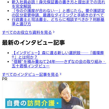
新入社員必読！身元保証書の書き方と提出までの流れ
を完全解説
「今の介護度が合わない…」と感じたら。要介護認定
の区分変更申請、最適なタイミングと手続きのすべて
行政書士と司法書士、どちらに相談すべきか？判断基
準と選び方
すべてのお役立ち資料を見る
最新のインタビュー記事
【インタビュー】森に還る新しい選択肢──「循環葬
®︎」とは何か？
“信頼”を積み重ねて24年——きずなの会の取り組み・
五十君様インタビュー
すべてのインタビュー記事を見る
PR