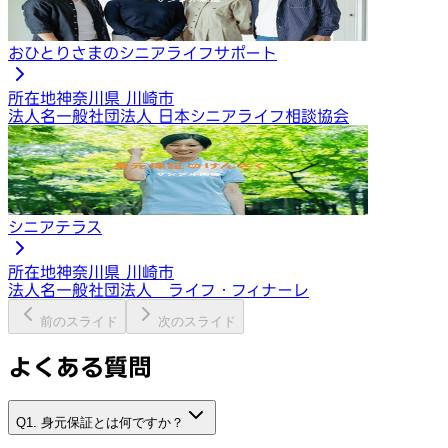
おひとりさまのシニアライフサポート
所在地
神奈川県 川崎市
法人名
一般社団法人 日本シニアライフ相談協会
シニアテラス
所在地
神奈川県 川崎市
法人名
一般社団法人 ライフ・フィナーレ
前のスライド
次のスライド
よくある質問
Q1. 身元保証とは何ですか？