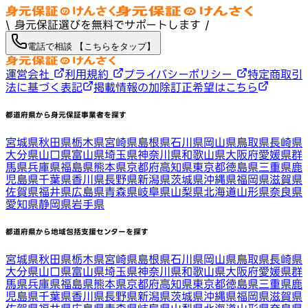
\ 身元保証選びを無料でサポートします /
電話で相談 【こちらをタップ】
運営会社
利用規約
プライバシーポリシー
特定商取引
法に基づく表記
掲載情報の加除訂正希望はこちら
都道府県から身元保証事業者を探す
宮城県
秋田県
栃木県
宮崎県
島根県
石川県
岡山県
鳥取県
長崎県
大分県
山口県
富山県
埼玉県
神奈川県
和歌山県
大阪府
愛媛県
群
馬県
兵庫県
福島県
熊本県
京都府
高知県
東京都
徳島県
三重県
鹿
児島県
千葉県
香川県
長野県
新潟県
茨城県
沖縄県
福岡県
滋賀県
佐賀県
福井県
広島県
青森県
岐阜県
山梨県
北海道
山形県
奈良県
愛知県
静岡県
岩手県
都道府県から地域包括支援センターを探す
宮城県
秋田県
栃木県
宮崎県
島根県
石川県
岡山県
鳥取県
長崎県
大分県
山口県
富山県
埼玉県
神奈川県
和歌山県
大阪府
愛媛県
群
馬県
兵庫県
福島県
熊本県
京都府
高知県
東京都
徳島県
三重県
鹿
児島県
千葉県
香川県
長野県
新潟県
茨城県
沖縄県
福岡県
滋賀県