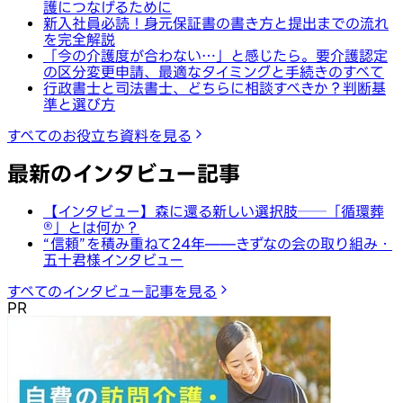
護につなげるために
新入社員必読！身元保証書の書き方と提出までの流れ
を完全解説
「今の介護度が合わない…」と感じたら。要介護認定
の区分変更申請、最適なタイミングと手続きのすべて
行政書士と司法書士、どちらに相談すべきか？判断基
準と選び方
すべてのお役立ち資料を見る
最新のインタビュー記事
【インタビュー】森に還る新しい選択肢──「循環葬
®︎」とは何か？
“信頼”を積み重ねて24年——きずなの会の取り組み・
五十君様インタビュー
すべてのインタビュー記事を見る
PR