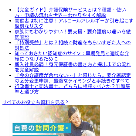
【完全ガイド】介護保険サービスとは？種類・使い
方・申請の流れを世界一わかりやすく解説
高齢者は特に注意！アルコールアレルギーが引き起こす
深刻なリスク
家族にもわかりやすい！要支援・要介護度の違いを徹
底解説
「特別受益」とは？相続で財産をもらいすぎた人への
対処法
知っておきたい認知症のサイン：早期発見と適切な介
護につなげるために
新入社員必読！身元保証書の書き方と提出までの流れ
を完全解説
「今の介護度が合わない…」と感じたら。要介護認定
の区分変更申請、最適なタイミングと手続きのすべて
行政書士と司法書士、どちらに相談すべきか？判断基
準と選び方
すべてのお役立ち資料を見る