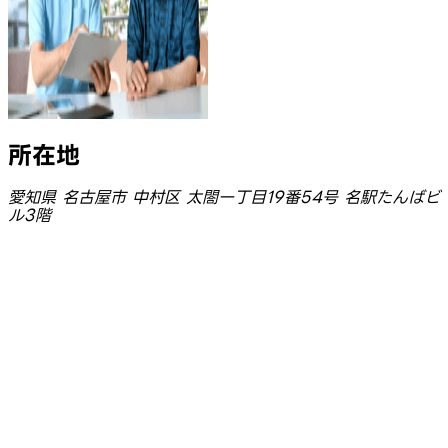
所在地
愛知県 名古屋市 中村区 太閤一丁目19番54号 名駅たんばビ
ル3階