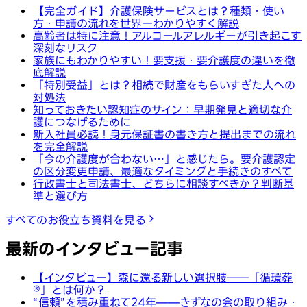
【完全ガイド】介護保険サービスとは？種類・使い
方・申請の流れを世界一わかりやすく解説
高齢者は特に注意！アルコールアレルギーが引き起こす
深刻なリスク
家族にもわかりやすい！要支援・要介護度の違いを徹
底解説
「特別受益」とは？相続で財産をもらいすぎた人への
対処法
知っておきたい認知症のサイン：早期発見と適切な介
護につなげるために
新入社員必読！身元保証書の書き方と提出までの流れ
を完全解説
「今の介護度が合わない…」と感じたら。要介護認定
の区分変更申請、最適なタイミングと手続きのすべて
行政書士と司法書士、どちらに相談すべきか？判断基
準と選び方
すべてのお役立ち資料を見る
最新のインタビュー記事
【インタビュー】森に還る新しい選択肢──「循環葬
®︎」とは何か？
“信頼”を積み重ねて24年——きずなの会の取り組み・