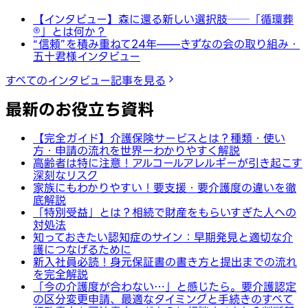
【インタビュー】森に還る新しい選択肢──「循環葬
®︎」とは何か？
“信頼”を積み重ねて24年——きずなの会の取り組み・
五十君様インタビュー
すべてのインタビュー記事を見る
最新のお役立ち資料
【完全ガイド】介護保険サービスとは？種類・使い
方・申請の流れを世界一わかりやすく解説
高齢者は特に注意！アルコールアレルギーが引き起こす
深刻なリスク
家族にもわかりやすい！要支援・要介護度の違いを徹
底解説
「特別受益」とは？相続で財産をもらいすぎた人への
対処法
知っておきたい認知症のサイン：早期発見と適切な介
護につなげるために
新入社員必読！身元保証書の書き方と提出までの流れ
を完全解説
「今の介護度が合わない…」と感じたら。要介護認定
の区分変更申請、最適なタイミングと手続きのすべて