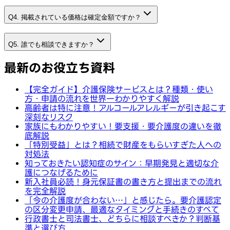
Q4. 掲載されている価格は確定金額ですか？
Q5. 誰でも相談できますか？
最新のお役立ち資料
【完全ガイド】介護保険サービスとは？種類・使い
方・申請の流れを世界一わかりやすく解説
高齢者は特に注意！アルコールアレルギーが引き起こす
深刻なリスク
家族にもわかりやすい！要支援・要介護度の違いを徹
底解説
「特別受益」とは？相続で財産をもらいすぎた人への
対処法
知っておきたい認知症のサイン：早期発見と適切な介
護につなげるために
新入社員必読！身元保証書の書き方と提出までの流れ
を完全解説
「今の介護度が合わない…」と感じたら。要介護認定
の区分変更申請、最適なタイミングと手続きのすべて
行政書士と司法書士、どちらに相談すべきか？判断基
準と選び方