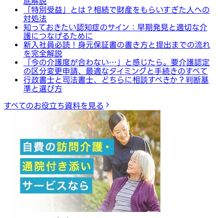
底解説
「特別受益」とは？相続で財産をもらいすぎた人への
対処法
知っておきたい認知症のサイン：早期発見と適切な介
護につなげるために
新入社員必読！身元保証書の書き方と提出までの流れ
を完全解説
「今の介護度が合わない…」と感じたら。要介護認定
の区分変更申請、最適なタイミングと手続きのすべて
行政書士と司法書士、どちらに相談すべきか？判断基
準と選び方
すべてのお役立ち資料を見る