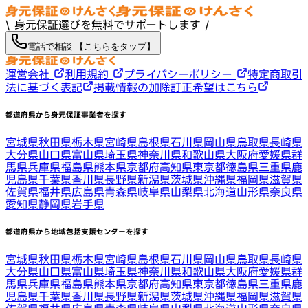
\ 身元保証選びを無料でサポートします /
電話で相談 【こちらをタップ】
運営会社
利用規約
プライバシーポリシー
特定商取引
法に基づく表記
掲載情報の加除訂正希望はこちら
都道府県から身元保証事業者を探す
宮城県
秋田県
栃木県
宮崎県
島根県
石川県
岡山県
鳥取県
長崎県
大分県
山口県
富山県
埼玉県
神奈川県
和歌山県
大阪府
愛媛県
群
馬県
兵庫県
福島県
熊本県
京都府
高知県
東京都
徳島県
三重県
鹿
児島県
千葉県
香川県
長野県
新潟県
茨城県
沖縄県
福岡県
滋賀県
佐賀県
福井県
広島県
青森県
岐阜県
山梨県
北海道
山形県
奈良県
愛知県
静岡県
岩手県
都道府県から地域包括支援センターを探す
宮城県
秋田県
栃木県
宮崎県
島根県
石川県
岡山県
鳥取県
長崎県
大分県
山口県
富山県
埼玉県
神奈川県
和歌山県
大阪府
愛媛県
群
馬県
兵庫県
福島県
熊本県
京都府
高知県
東京都
徳島県
三重県
鹿
児島県
千葉県
香川県
長野県
新潟県
茨城県
沖縄県
福岡県
滋賀県