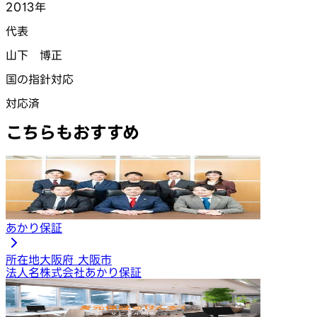
2013年
代表
山下 博正
国の指針対応
対応済
こちらもおすすめ
あかり保証
所在地
大阪府 大阪市
法人名
株式会社あかり保証