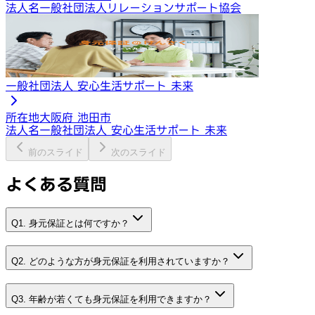
法人名
一般社団法人リレーションサポート協会
一般社団法人 安心生活サポート 未来
所在地
大阪府 池田市
法人名
一般社団法人 安心生活サポート 未来
前のスライド
次のスライド
よくある質問
Q1. 身元保証とは何ですか？
Q2. どのような方が身元保証を利用されていますか？
Q3. 年齢が若くても身元保証を利用できますか？