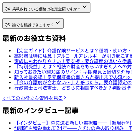
Q4. 掲載されている価格は確定金額ですか？
Q5. 誰でも相談できますか？
最新のお役立ち資料
【完全ガイド】介護保険サービスとは？種類・使い方・
高齢者は特に注意！アルコールアレルギーが引き起こす
家族にもわかりやすい！要支援・要介護度の違いを徹底
「特別受益」とは？相続で財産をもらいすぎた人への対
知っておきたい認知症のサイン：早期発見と適切な介護
新入社員必読！身元保証書の書き方と提出までの流れを
「今の介護度が合わない…」と感じたら。要介護認定の
行政書士と司法書士、どちらに相談すべきか？判断基準
すべてのお役立ち資料を見る
最新のインタビュー記事
【インタビュー】森に還る新しい選択肢──「循環葬®︎
“信頼”を積み重ねて24年——きずなの会の取り組み・