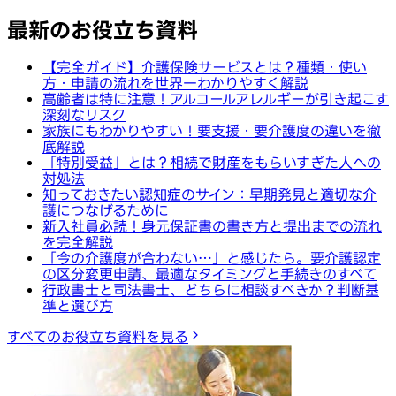
最新のお役立ち資料
【完全ガイド】介護保険サービスとは？種類・使い
方・申請の流れを世界一わかりやすく解説
高齢者は特に注意！アルコールアレルギーが引き起こす
深刻なリスク
家族にもわかりやすい！要支援・要介護度の違いを徹
底解説
「特別受益」とは？相続で財産をもらいすぎた人への
対処法
知っておきたい認知症のサイン：早期発見と適切な介
護につなげるために
新入社員必読！身元保証書の書き方と提出までの流れ
を完全解説
「今の介護度が合わない…」と感じたら。要介護認定
の区分変更申請、最適なタイミングと手続きのすべて
行政書士と司法書士、どちらに相談すべきか？判断基
準と選び方
すべてのお役立ち資料を見る