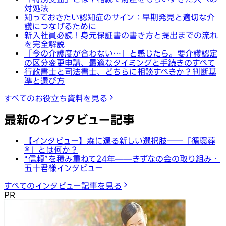
対処法
知っておきたい認知症のサイン：早期発見と適切な介
護につなげるために
新入社員必読！身元保証書の書き方と提出までの流れ
を完全解説
「今の介護度が合わない…」と感じたら。要介護認定
の区分変更申請、最適なタイミングと手続きのすべて
行政書士と司法書士、どちらに相談すべきか？判断基
準と選び方
すべてのお役立ち資料を見る
最新のインタビュー記事
【インタビュー】森に還る新しい選択肢──「循環葬
®︎」とは何か？
“信頼”を積み重ねて24年——きずなの会の取り組み・
五十君様インタビュー
すべてのインタビュー記事を見る
PR