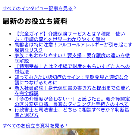
すべてのインタビュー記事を見る
最新のお役立ち資料
【完全ガイド】介護保険サービスとは？種類・使い
方・申請の流れを世界一わかりやすく解説
高齢者は特に注意！アルコールアレルギーが引き起こす
深刻なリスク
家族にもわかりやすい！要支援・要介護度の違いを徹
底解説
「特別受益」とは？相続で財産をもらいすぎた人への
対処法
知っておきたい認知症のサイン：早期発見と適切な介
護につなげるために
新入社員必読！身元保証書の書き方と提出までの流れ
を完全解説
「今の介護度が合わない…」と感じたら。要介護認定
の区分変更申請、最適なタイミングと手続きのすべて
行政書士と司法書士、どちらに相談すべきか？判断基
準と選び方
すべてのお役立ち資料を見る