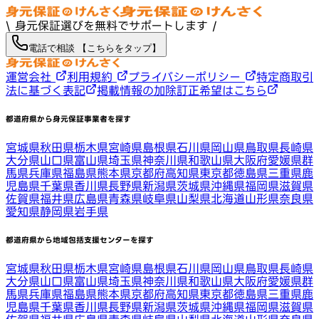
\ 身元保証選びを無料でサポートします /
電話で相談 【こちらをタップ】
運営会社
利用規約
プライバシーポリシー
特定商取引
法に基づく表記
掲載情報の加除訂正希望はこちら
都道府県から身元保証事業者を探す
宮城県
秋田県
栃木県
宮崎県
島根県
石川県
岡山県
鳥取県
長崎県
大分県
山口県
富山県
埼玉県
神奈川県
和歌山県
大阪府
愛媛県
群
馬県
兵庫県
福島県
熊本県
京都府
高知県
東京都
徳島県
三重県
鹿
児島県
千葉県
香川県
長野県
新潟県
茨城県
沖縄県
福岡県
滋賀県
佐賀県
福井県
広島県
青森県
岐阜県
山梨県
北海道
山形県
奈良県
愛知県
静岡県
岩手県
都道府県から地域包括支援センターを探す
宮城県
秋田県
栃木県
宮崎県
島根県
石川県
岡山県
鳥取県
長崎県
大分県
山口県
富山県
埼玉県
神奈川県
和歌山県
大阪府
愛媛県
群
馬県
兵庫県
福島県
熊本県
京都府
高知県
東京都
徳島県
三重県
鹿
児島県
千葉県
香川県
長野県
新潟県
茨城県
沖縄県
福岡県
滋賀県