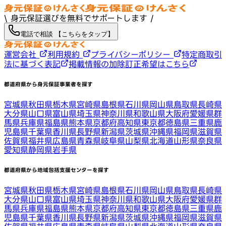
\ 身元保証選びを無料でサポートします /
電話で相談 【こちらをタップ】
運営会社
利用規約
プライバシーポリシー
特定商取引
法に基づく表記
掲載情報の加除訂正希望はこちら
都道府県から身元保証事業者を探す
宮城県
秋田県
栃木県
宮崎県
島根県
石川県
岡山県
鳥取県
長崎県
大分県
山口県
富山県
埼玉県
神奈川県
和歌山県
大阪府
愛媛県
群
馬県
兵庫県
福島県
熊本県
京都府
高知県
東京都
徳島県
三重県
鹿
児島県
千葉県
香川県
長野県
新潟県
茨城県
沖縄県
福岡県
滋賀県
佐賀県
福井県
広島県
青森県
岐阜県
山梨県
北海道
山形県
奈良県
愛知県
静岡県
岩手県
都道府県から地域包括支援センターを探す
宮城県
秋田県
栃木県
宮崎県
島根県
石川県
岡山県
鳥取県
長崎県
大分県
山口県
富山県
埼玉県
神奈川県
和歌山県
大阪府
愛媛県
群
馬県
兵庫県
福島県
熊本県
京都府
高知県
東京都
徳島県
三重県
鹿
児島県
千葉県
香川県
長野県
新潟県
茨城県
沖縄県
福岡県
滋賀県