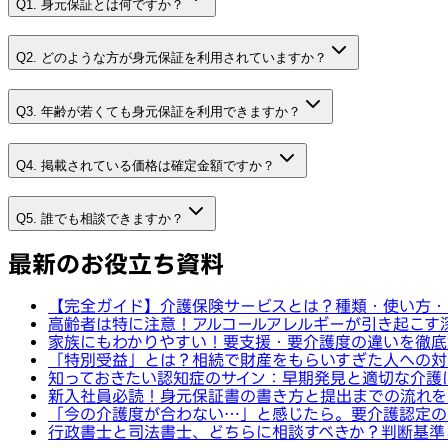
Q1. 身元保証とは何ですか？
Q2. どのような方が身元保証を利用されていますか？
Q3. 年齢が若くても身元保証を利用できますか？
Q4. 掲載されている価格は確定金額ですか？
Q5. 誰でも相談できますか？
最新のお役立ち資料
【完全ガイド】介護保険サービスとは？種類・使い方・
高齢者は特に注意！アルコールアレルギーが引き起こす
家族にもわかりやすい！要支援・要介護度の違いを徹底
「特別受益」とは？相続で財産をもらいすぎた人への対
知っておきたい認知症のサイン：早期発見と適切な介護
新入社員必読！身元保証書の書き方と提出までの流れを
「今の介護度が合わない…」と感じたら。要介護認定の
行政書士と司法書士、どちらに相談すべきか？判断基準