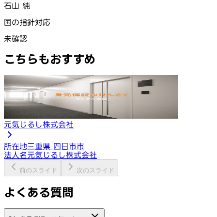
石山 純
国の指針対応
未確認
こちらもおすすめ
元気じるし株式会社
所在地
三重県 四日市市
法人名
元気じるし株式会社
前のスライド
次のスライド
よくある質問