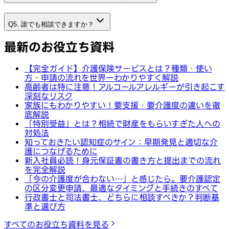
Q5. 誰でも相談できますか？
最新のお役立ち資料
【完全ガイド】介護保険サービスとは？種類・使い
方・申請の流れを世界一わかりやすく解説
高齢者は特に注意！アルコールアレルギーが引き起こす
深刻なリスク
家族にもわかりやすい！要支援・要介護度の違いを徹
底解説
「特別受益」とは？相続で財産をもらいすぎた人への
対処法
知っておきたい認知症のサイン：早期発見と適切な介
護につなげるために
新入社員必読！身元保証書の書き方と提出までの流れ
を完全解説
「今の介護度が合わない…」と感じたら。要介護認定
の区分変更申請、最適なタイミングと手続きのすべて
行政書士と司法書士、どちらに相談すべきか？判断基
準と選び方
すべてのお役立ち資料を見る