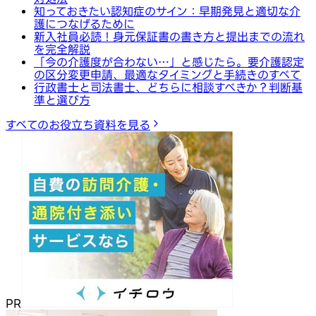
知っておきたい認知症のサイン：早期発見と適切な介
護につなげるために
新入社員必読！身元保証書の書き方と提出までの流れ
を完全解説
「今の介護度が合わない…」と感じたら。要介護認定
の区分変更申請、最適なタイミングと手続きのすべて
行政書士と司法書士、どちらに相談すべきか？判断基
準と選び方
すべてのお役立ち資料を見る
PR