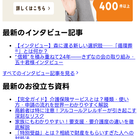
最新のインタビュー記事
【インタビュー】森に還る新しい選択肢──「循環葬
®︎」とは何か？
“信頼”を積み重ねて24年——きずなの会の取り組み・
五十君様インタビュー
すべてのインタビュー記事を見る
最新のお役立ち資料
【完全ガイド】介護保険サービスとは？種類・使い
方・申請の流れを世界一わかりやすく解説
高齢者は特に注意！アルコールアレルギーが引き起こす
深刻なリスク
家族にもわかりやすい！要支援・要介護度の違いを徹
底解説
「特別受益」とは？相続で財産をもらいすぎた人への
対処法