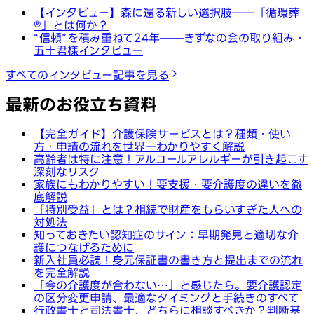
【インタビュー】森に還る新しい選択肢──「循環葬
®︎」とは何か？
“信頼”を積み重ねて24年——きずなの会の取り組み・
五十君様インタビュー
すべてのインタビュー記事を見る
最新のお役立ち資料
【完全ガイド】介護保険サービスとは？種類・使い
方・申請の流れを世界一わかりやすく解説
高齢者は特に注意！アルコールアレルギーが引き起こす
深刻なリスク
家族にもわかりやすい！要支援・要介護度の違いを徹
底解説
「特別受益」とは？相続で財産をもらいすぎた人への
対処法
知っておきたい認知症のサイン：早期発見と適切な介
護につなげるために
新入社員必読！身元保証書の書き方と提出までの流れ
を完全解説
「今の介護度が合わない…」と感じたら。要介護認定
の区分変更申請、最適なタイミングと手続きのすべて
行政書士と司法書士、どちらに相談すべきか？判断基