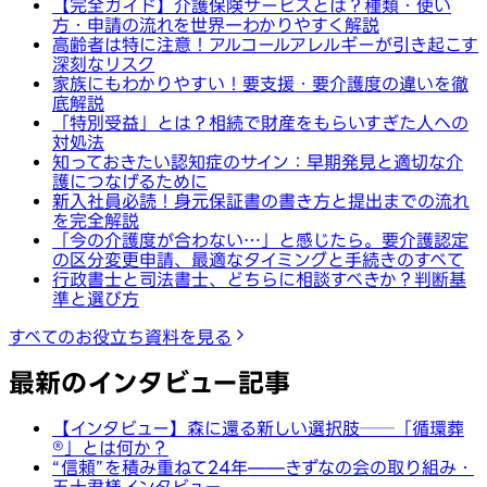
【完全ガイド】介護保険サービスとは？種類・使い
方・申請の流れを世界一わかりやすく解説
高齢者は特に注意！アルコールアレルギーが引き起こす
深刻なリスク
家族にもわかりやすい！要支援・要介護度の違いを徹
底解説
「特別受益」とは？相続で財産をもらいすぎた人への
対処法
知っておきたい認知症のサイン：早期発見と適切な介
護につなげるために
新入社員必読！身元保証書の書き方と提出までの流れ
を完全解説
「今の介護度が合わない…」と感じたら。要介護認定
の区分変更申請、最適なタイミングと手続きのすべて
行政書士と司法書士、どちらに相談すべきか？判断基
準と選び方
すべてのお役立ち資料を見る
最新のインタビュー記事
【インタビュー】森に還る新しい選択肢──「循環葬
®︎」とは何か？
“信頼”を積み重ねて24年——きずなの会の取り組み・