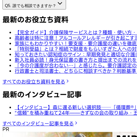
Q5. 誰でも相談できますか？
最新のお役立ち資料
【完全ガイド】介護保険サービスとは？種類・使い方・
高齢者は特に注意！アルコールアレルギーが引き起こす
家族にもわかりやすい！要支援・要介護度の違いを徹底
「特別受益」とは？相続で財産をもらいすぎた人への対
知っておきたい認知症のサイン：早期発見と適切な介護
新入社員必読！身元保証書の書き方と提出までの流れを
「今の介護度が合わない…」と感じたら。要介護認定の
行政書士と司法書士、どちらに相談すべきか？判断基準
すべてのお役立ち資料を見る
最新のインタビュー記事
【インタビュー】森に還る新しい選択肢──「循環葬®︎
“信頼”を積み重ねて24年——きずなの会の取り組み・
すべてのインタビュー記事を見る
PR