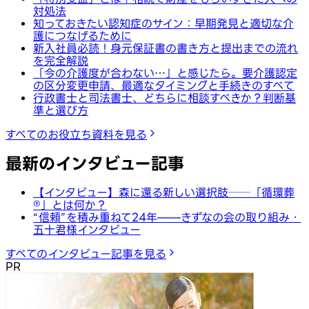
対処法
知っておきたい認知症のサイン：早期発見と適切な介
護につなげるために
新入社員必読！身元保証書の書き方と提出までの流れ
を完全解説
「今の介護度が合わない…」と感じたら。要介護認定
の区分変更申請、最適なタイミングと手続きのすべて
行政書士と司法書士、どちらに相談すべきか？判断基
準と選び方
すべてのお役立ち資料を見る
最新のインタビュー記事
【インタビュー】森に還る新しい選択肢──「循環葬
®︎」とは何か？
“信頼”を積み重ねて24年——きずなの会の取り組み・
五十君様インタビュー
すべてのインタビュー記事を見る
PR