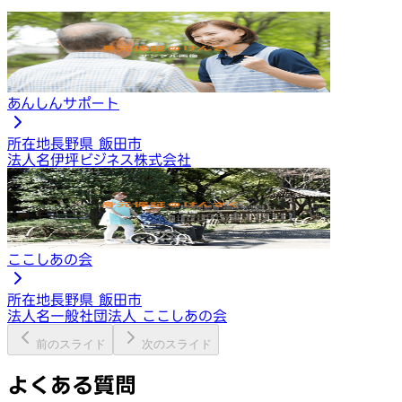
あんしんサポート
所在地
長野県 飯田市
法人名
伊坪ビジネス株式会社
ここしあの会
所在地
長野県 飯田市
法人名
一般社団法人 ここしあの会
前のスライド
次のスライド
よくある質問