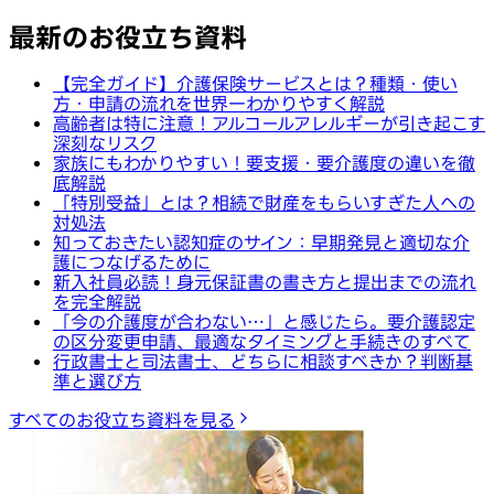
最新のお役立ち資料
【完全ガイド】介護保険サービスとは？種類・使い
方・申請の流れを世界一わかりやすく解説
高齢者は特に注意！アルコールアレルギーが引き起こす
深刻なリスク
家族にもわかりやすい！要支援・要介護度の違いを徹
底解説
「特別受益」とは？相続で財産をもらいすぎた人への
対処法
知っておきたい認知症のサイン：早期発見と適切な介
護につなげるために
新入社員必読！身元保証書の書き方と提出までの流れ
を完全解説
「今の介護度が合わない…」と感じたら。要介護認定
の区分変更申請、最適なタイミングと手続きのすべて
行政書士と司法書士、どちらに相談すべきか？判断基
準と選び方
すべてのお役立ち資料を見る