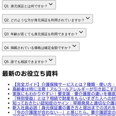
Q1. 身元保証とは何ですか？
Q2. どのような方が身元保証を利用されていますか？
Q3. 年齢が若くても身元保証を利用できますか？
Q4. 掲載されている価格は確定金額ですか？
Q5. 誰でも相談できますか？
最新のお役立ち資料
【完全ガイド】介護保険サービスとは？種類・使い方・
高齢者は特に注意！アルコールアレルギーが引き起こす
家族にもわかりやすい！要支援・要介護度の違いを徹底
「特別受益」とは？相続で財産をもらいすぎた人への対
知っておきたい認知症のサイン：早期発見と適切な介護
新入社員必読！身元保証書の書き方と提出までの流れを
「今の介護度が合わない…」と感じたら。要介護認定の