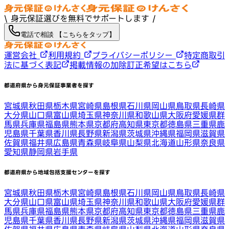
\ 身元保証選びを無料でサポートします /
電話で相談 【こちらをタップ】
運営会社
利用規約
プライバシーポリシー
特定商取引
法に基づく表記
掲載情報の加除訂正希望はこちら
都道府県から身元保証事業者を探す
宮城県
秋田県
栃木県
宮崎県
島根県
石川県
岡山県
鳥取県
長崎県
大分県
山口県
富山県
埼玉県
神奈川県
和歌山県
大阪府
愛媛県
群
馬県
兵庫県
福島県
熊本県
京都府
高知県
東京都
徳島県
三重県
鹿
児島県
千葉県
香川県
長野県
新潟県
茨城県
沖縄県
福岡県
滋賀県
佐賀県
福井県
広島県
青森県
岐阜県
山梨県
北海道
山形県
奈良県
愛知県
静岡県
岩手県
都道府県から地域包括支援センターを探す
宮城県
秋田県
栃木県
宮崎県
島根県
石川県
岡山県
鳥取県
長崎県
大分県
山口県
富山県
埼玉県
神奈川県
和歌山県
大阪府
愛媛県
群
馬県
兵庫県
福島県
熊本県
京都府
高知県
東京都
徳島県
三重県
鹿
児島県
千葉県
香川県
長野県
新潟県
茨城県
沖縄県
福岡県
滋賀県