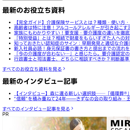
最新のお役立ち資料
【完全ガイド】介護保険サービスとは？種類・使い方・
高齢者は特に注意！アルコールアレルギーが引き起こす
家族にもわかりやすい！要支援・要介護度の違いを徹底
「特別受益」とは？相続で財産をもらいすぎた人への対
知っておきたい認知症のサイン：早期発見と適切な介護
新入社員必読！身元保証書の書き方と提出までの流れを
「今の介護度が合わない…」と感じたら。要介護認定の
行政書士と司法書士、どちらに相談すべきか？判断基準
すべてのお役立ち資料を見る
最新のインタビュー記事
【インタビュー】森に還る新しい選択肢──「循環葬®︎
“信頼”を積み重ねて24年——きずなの会の取り組み・
すべてのインタビュー記事を見る
PR