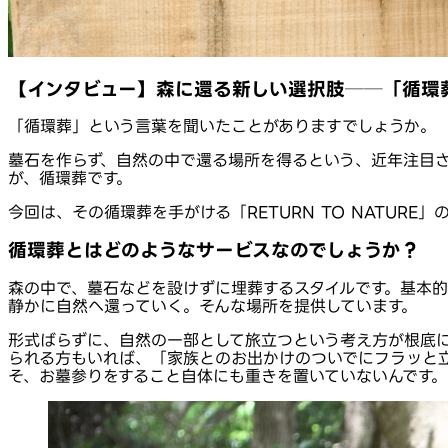
【インタビュー】森に還る新しい選択肢──「循環葬
「循環葬」という言葉を聞いたことがありますでしょうか。
墓石を作らず、自然の中で還る場所を得るという、近年注目
が、循環葬です。
今回は、その循環葬を手がける「RETURN TO NATU
循環葬とはどのようなサービスなのでしょうか？
森の中で、墓石などを設けずに埋葬するスタイルです。基本
静かに自然へ還っていく。そんな場所を提供しています。
形式ばらずに、自然の一部として旅立つという考え方が根底
られる方もいれば、「家族とのお出かけのついでにフラッと
そ、お墓参りをすること自体にも重きを置いていないんです。