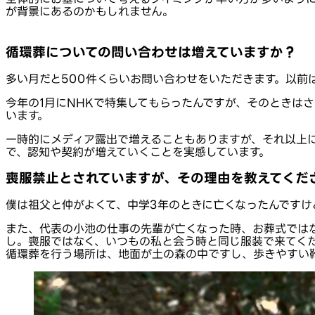
が背景にあるのかもしれません。
循環葬についての問い合わせは増えていますか？
多い月だと500件くらいお問い合わせをいただきます。以前
今年の1月にNHKで特集してもらったんですが、そのときは
います。
一時的にメディア露出で増えることもありますが、それ以上
で、認知や契約が増えていくことを実感しています。
喪服禁止とされていますが、その理由を教えてくだ
僕は祖父と仲がよくて、中学3年のときに亡くなったんです
また、代表の小池の仕事の先輩が亡くなった時、お葬式では
し。喪服ではなく、いつもの私と会う時と同じ服装で来てく
循環葬を行う場所は、地面が土の森の中ですし、歩きやすい