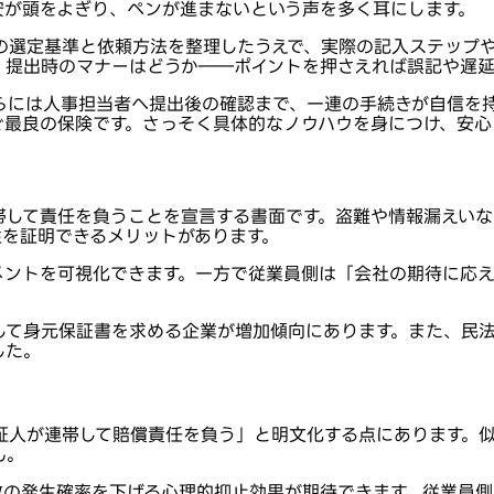
安が頭をよぎり、ペンが進まないという声を多く耳にします。
の選定基準と依頼方法を整理したうえで、実際の記入ステップ
、提出時のマナーはどうか――ポイントを押さえれば誤記や遅延
らには人事担当者へ提出後の確認まで、一連の手続きが自信を
ぐ最良の保険です。さっそく具体的なノウハウを身につけ、安心
帯して責任を負うことを宣言する書面です。盗難や情報漏えいな
性を証明できるメリットがあります。
メントを可視化できます。一方で従業員側は「会社の期待に応
して身元保証書を求める企業が増加傾向にあります。また、民
した。
証人が連帯して賠償責任を負う」と明文化する点にあります。
ん。
故の発生確率を下げる心理的抑止効果が期待できます。従業員