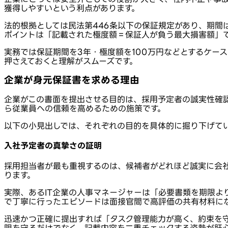
獲得しやすいという利点があります。
法的根拠としては民法第446条以下の保証規定があり、期間
ポイントは「記載された極度額＝保証人が負う最大損害額」
実務では保証期間を3年・極度額を100万円などとするケー
押さえておくと理解がスムーズです。
企業が身元保証書を求める理由
企業がこの書面を提出させる目的は、採用予定者の誠実性確
ら従業員への信頼を高めるための施策です。
以下の小見出しでは、それぞれの目的を具体的に掘り下げて
入社予定者の真摯さの証明
採用担当者が最も重視するのは、候補者がどれほど誠実に会
ります。
実際、あるIT企業の人事マネージャーは「必要書類を期限よ
で丁寧に行ったエピソードは面接官間で高評価の共有材料に
迅速かつ正確に提出すれば「タスク管理能力が高く、約束を
限を守るだけでなく、記載内容を二重チェックする姿勢が肝