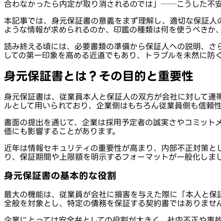
合わなかったら内定が取り消されるのでは」──こうした不
本記事では、身元保証書の意義をまず理解し、適切な保証人
ような情報が求められるのか、印鑑の種類は何を使うべきか
読み終える頃には、必要書類の準備から保証人への説明、さ
しての第一印象を高める近道でもあり、トラブルを未然に防
身元保証書とは？その目的と重要性
身元保証書は、従業員本人と保証人の双方が会社に対して連
ルとして用いられており、企業側はもちろん従業員側も信頼
書面の提出を通じて、企業は採用予定者の誠実さやコミット
価にも影響することがあります。
近年は情報セキュリティの重要性が高まり、内部不正対策と
り、保証期間や上限額を明示するフォーマットが一般化しま
身元保証書の基本的な役割
最大の機能は、従業員が会社に損害を与えた際に「本人と保
全般を対象とし、特定の債務を保証する契約書ではありませ
企業にとっては安全弁としての役割が大きく、社内不正や事