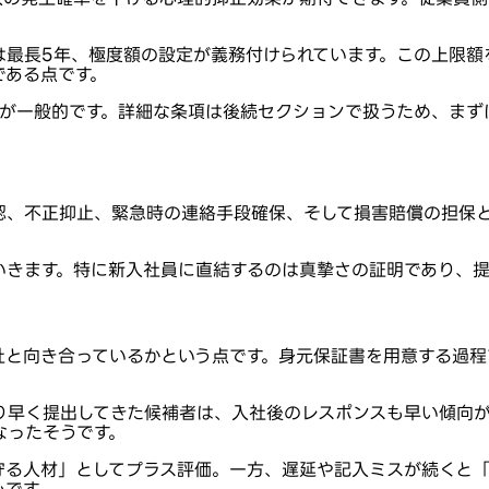
は最長5年、極度額の設定が義務付けられています。この上限
である点です。
スが一般的です。詳細な条項は後続セクションで扱うため、ま
認、不正抑止、緊急時の連絡手段確保、そして損害賠償の担保と
いきます。特に新入社員に直結するのは真摯さの証明であり、
社と向き合っているかという点です。身元保証書を用意する過程
り早く提出してきた候補者は、入社後のレスポンスも早い傾向
なったそうです。
守る人材」としてプラス評価。一方、遅延や記入ミスが続くと「
心です。