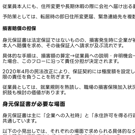
従業員本人にも、住所変更や長期休暇の際に会社へ届け出る
予防策としては、転居時の即日住所変更届、緊急連絡先を複
損害賠償の担保
身元保証書は法定保証ではないものの、損害発生時に企業が
本人へ賠償を求め、その後保証人へ請求が及ぶ流れです。
具体的な手順は、損害額の算定→従業員への説明・弁明機会
た場合、このフローに沿って責任分担が決定されます。
2020年4月の民法改正により、保証契約には極度額を設定
限の責任を負うことを防ぎます。
従業員としては、就業規則を熟読し、職場の損害保険加入状
択肢も検討の価値があります。
身元保証書が必要な場面
身元保証書は主に「企業への入社時」と「永住許可を得る行
共通しています。
以下の小見出しでは、それぞれの場面で求められる具体的な