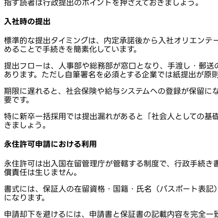
指す読者は行政提出のポイントを押さえておきましょう。
入社時の提出
標準的な提出タイミングは、内定承諾後から入社オリエンテ
めることで手続きを簡素化しています。
提出フローは、人事部や総務部が窓口となり、手渡し・郵送
あります。ただし自筆署名を必須とする企業では紙提出が原
期限に遅れると、社会保険や給与システムへの登録が保留に
要です。
特に新卒一括採用では提出漏れがあると「社会人としての基
きましょう。
永住許可申請における利用
永住許可は出入国在留管理庁が管轄する制度で、行政手続き
償責任は生じません。
書式には、保証人の在留資格・国籍・氏名（パスポート表記
になります。
申請却下を避けるには、申請書と保証書の記載内容を完全一