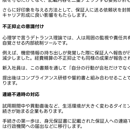
さらに好印象を与える方法として、保証人に送る依頼状を封
キャリア形成に良い影響をもたらします。
不正抑止の意識付け
心理学で言うデトランス理論では、人は周囲の監視や責任共
自覚させる内部統制ツールです。
例えば、機密情報の持ち出しが発覚した際に保証人へ報告が行
減少しました。経費精算の不正抑止でも同様の成果が報告さ
新入社員は、この書類を通して「自分の行動が会社だけでな
提出後はコンプライアンス研修や誓約書と組み合わせること
ります。
連絡不通時の対応
試用期間中や異動直後など、生活環境が大きく変わるタイミ
続きが始まる企業もあります。
手続きの第一歩は、身元保証書に記載された保証人への連絡
は行政機関への届出などに移行します。