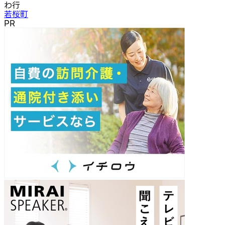
わ行
若桜町
PR