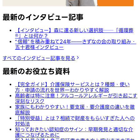
最新のインタビュー記事
【インタビュー】森に還る新しい選択肢──「循環葬
®︎」とは何か？
“信頼”を積み重ねて24年——きずなの会の取り組み・
五十君様インタビュー
すべてのインタビュー記事を見る
最新のお役立ち資料
【完全ガイド】介護保険サービスとは？種類・使い
方・申請の流れを世界一わかりやすく解説
高齢者は特に注意！アルコールアレルギーが引き起こす
深刻なリスク
家族にもわかりやすい！要支援・要介護度の違いを徹
底解説
「特別受益」とは？相続で財産をもらいすぎた人への
対処法
知っておきたい認知症のサイン：早期発見と適切な介
護につなげるために