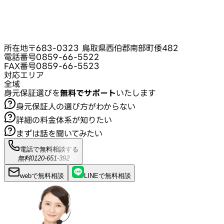
所在地
〒683-0323 鳥取県西伯郡南部町倭482
電話番号
0859-66-5522
FAX番号
0859-66-5523
対応エリア
全域
身元保証選びを
無料でサポート
いたします
身元保証人の選び方がわからない
詳細の料金体系が知りたい
まずは話を聞いてみたい
電話で無料相談する
無料
0120-651-392
webで
無料
相談
LINEで
無料
相談