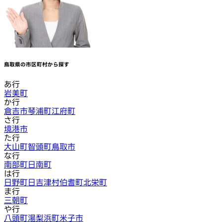
鳥取県
の市区町村から探す
あ行
岩美町
か行
倉吉市
琴浦町
江府町
さ行
境港市
た行
大山町
智頭町
鳥取市
な行
南部町
日南町
は行
日野町
日吉津村
伯耆町
北栄町
ま行
三朝町
や行
八頭町
湯梨浜町
米子市