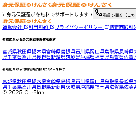
\ 身元保証選びを無料でサポートします /
電話で相談 【こ
運営会社
利用規約
プライバシーポリシー
特定商取引
都道府県から身元保証事業者を探す
宮城県
秋田県
栃木県
宮崎県
島根県
石川県
岡山県
鳥取県
長崎県
県
千葉県
香川県
長野県
新潟県
茨城県
沖縄県
福岡県
滋賀県
佐賀
都道府県から地域包括支援センターを探す
宮城県
秋田県
栃木県
宮崎県
島根県
石川県
岡山県
鳥取県
長崎県
県
千葉県
香川県
長野県
新潟県
茨城県
沖縄県
福岡県
滋賀県
佐賀
©︎ 2025 OurPlan