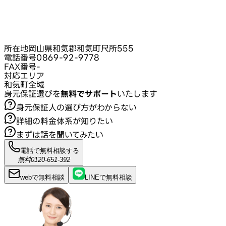
所在地
岡山県和気郡和気町尺所555
電話番号
0869-92-9778
FAX番号
-
対応エリア
和気町全域
身元保証選びを
無料でサポート
いたします
身元保証人の選び方がわからない
詳細の料金体系が知りたい
まずは話を聞いてみたい
電話で無料相談する
無料
0120-651-392
webで
無料
相談
LINEで
無料
相談