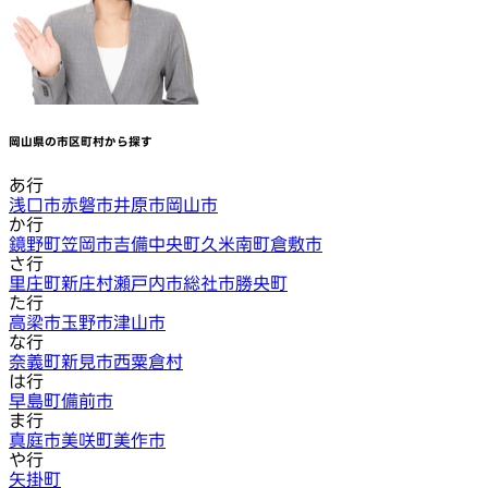
岡山県
の市区町村から探す
あ行
浅口市
赤磐市
井原市
岡山市
か行
鏡野町
笠岡市
吉備中央町
久米南町
倉敷市
さ行
里庄町
新庄村
瀬戸内市
総社市
勝央町
た行
高梁市
玉野市
津山市
な行
奈義町
新見市
西粟倉村
は行
早島町
備前市
ま行
真庭市
美咲町
美作市
や行
矢掛町