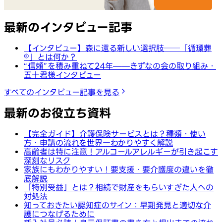
最新のインタビュー記事
【インタビュー】森に還る新しい選択肢──「循環葬
®︎」とは何か？
“信頼”を積み重ねて24年——きずなの会の取り組み・
五十君様インタビュー
すべてのインタビュー記事を見る
最新のお役立ち資料
【完全ガイド】介護保険サービスとは？種類・使い
方・申請の流れを世界一わかりやすく解説
高齢者は特に注意！アルコールアレルギーが引き起こす
深刻なリスク
家族にもわかりやすい！要支援・要介護度の違いを徹
底解説
「特別受益」とは？相続で財産をもらいすぎた人への
対処法
知っておきたい認知症のサイン：早期発見と適切な介
護につなげるために