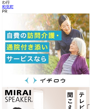
わ行
和気町
PR