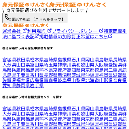
\ 身元保証選びを無料でサポートします /
電話で相談 【こちらをタップ】
運営会社
利用規約
プライバシーポリシー
特定商取引
法に基づく表記
掲載情報の加除訂正希望はこちら
都道府県から身元保証事業者を探す
宮城県
秋田県
栃木県
宮崎県
島根県
石川県
岡山県
鳥取県
長崎県
大分県
山口県
富山県
埼玉県
神奈川県
和歌山県
大阪府
愛媛県
群
馬県
兵庫県
福島県
熊本県
京都府
高知県
東京都
徳島県
三重県
鹿
児島県
千葉県
香川県
長野県
新潟県
茨城県
沖縄県
福岡県
滋賀県
佐賀県
福井県
広島県
青森県
岐阜県
山梨県
北海道
山形県
奈良県
愛知県
静岡県
岩手県
都道府県から地域包括支援センターを探す
宮城県
秋田県
栃木県
宮崎県
島根県
石川県
岡山県
鳥取県
長崎県
大分県
山口県
富山県
埼玉県
神奈川県
和歌山県
大阪府
愛媛県
群
馬県
兵庫県
福島県
熊本県
京都府
高知県
東京都
徳島県
三重県
鹿
児島県
千葉県
香川県
長野県
新潟県
茨城県
沖縄県
福岡県
滋賀県