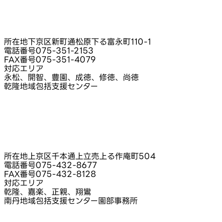
所在地
下京区新町通松原下る富永町110-1
電話番号
075-351-2153
FAX番号
075-351-4079
対応エリア
永松、開智、豊園、成徳、修徳、尚徳
乾隆地域包括支援センター
所在地
上京区千本通上立売上る作庵町504
電話番号
075-432-8677
FAX番号
075-432-8128
対応エリア
乾隆、嘉楽、正親、翔鸞
南丹地域包括支援センター園部事務所