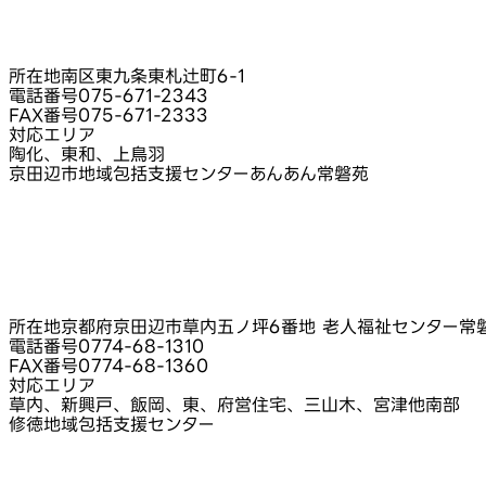
所在地
南区東九条東札辻町6-1
電話番号
075-671-2343
FAX番号
075-671-2333
対応エリア
陶化、東和、上鳥羽
京田辺市地域包括支援センターあんあん常磐苑
所在地
京都府京田辺市草内五ノ坪6番地 老人福祉センター常
電話番号
0774-68-1310
FAX番号
0774-68-1360
対応エリア
草内、新興戸、飯岡、東、府営住宅、三山木、宮津他南部
修徳地域包括支援センター