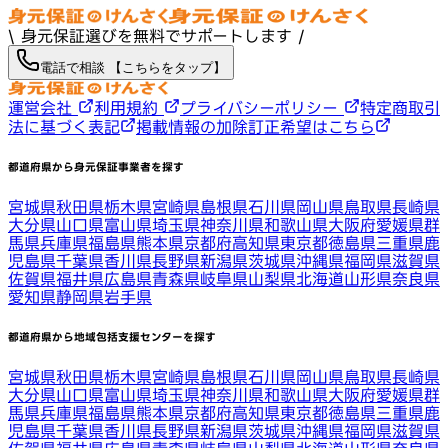
\ 身元保証選びを無料でサポートします /
電話で相談 【こちらをタップ】
運営会社
利用規約
プライバシーポリシー
特定商取引
法に基づく表記
掲載情報の加除訂正希望はこちら
都道府県から身元保証事業者を探す
宮城県
秋田県
栃木県
宮崎県
島根県
石川県
岡山県
鳥取県
長崎県
大分県
山口県
富山県
埼玉県
神奈川県
和歌山県
大阪府
愛媛県
群
馬県
兵庫県
福島県
熊本県
京都府
高知県
東京都
徳島県
三重県
鹿
児島県
千葉県
香川県
長野県
新潟県
茨城県
沖縄県
福岡県
滋賀県
佐賀県
福井県
広島県
青森県
岐阜県
山梨県
北海道
山形県
奈良県
愛知県
静岡県
岩手県
都道府県から地域包括支援センターを探す
宮城県
秋田県
栃木県
宮崎県
島根県
石川県
岡山県
鳥取県
長崎県
大分県
山口県
富山県
埼玉県
神奈川県
和歌山県
大阪府
愛媛県
群
馬県
兵庫県
福島県
熊本県
京都府
高知県
東京都
徳島県
三重県
鹿
児島県
千葉県
香川県
長野県
新潟県
茨城県
沖縄県
福岡県
滋賀県