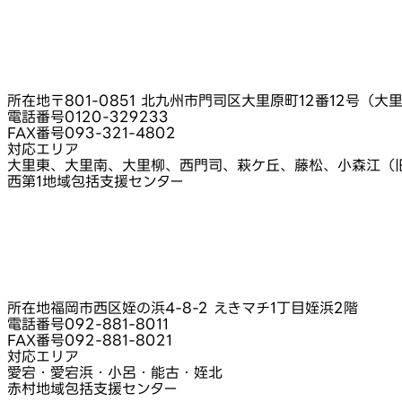
所在地
〒801-0851 北九州市門司区大里原町12番12号（大
電話番号
0120-329233
FAX番号
093-321-4802
対応エリア
大里東、大里南、大里柳、西門司、萩ケ丘、藤松、小森江（
西第1地域包括支援センター
所在地
福岡市西区姪の浜4-8-2 えきマチ1丁目姪浜2階
電話番号
092-881-8011
FAX番号
092-881-8021
対応エリア
愛宕・愛宕浜・小呂・能古・姪北
赤村地域包括支援センター