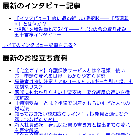
最新のインタビュー記事
【インタビュー】森に還る新しい選択肢──「循環葬
®︎」とは何か？
“信頼”を積み重ねて24年——きずなの会の取り組み・
五十君様インタビュー
すべてのインタビュー記事を見る
最新のお役立ち資料
【完全ガイド】介護保険サービスとは？種類・使い
方・申請の流れを世界一わかりやすく解説
高齢者は特に注意！アルコールアレルギーが引き起こす
深刻なリスク
家族にもわかりやすい！要支援・要介護度の違いを徹
底解説
「特別受益」とは？相続で財産をもらいすぎた人への
対処法
知っておきたい認知症のサイン：早期発見と適切な介
護につなげるために
新入社員必読！身元保証書の書き方と提出までの流れ
を完全解説