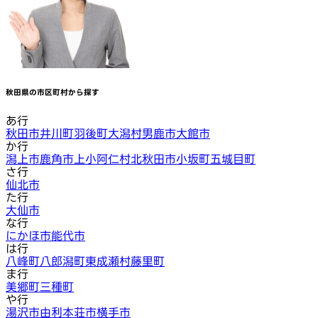
秋田県
の市区町村から探す
あ行
秋田市
井川町
羽後町
大潟村
男鹿市
大館市
か行
潟上市
鹿角市
上小阿仁村
北秋田市
小坂町
五城目町
さ行
仙北市
た行
大仙市
な行
にかほ市
能代市
は行
八峰町
八郎潟町
東成瀬村
藤里町
ま行
美郷町
三種町
や行
湯沢市
由利本荘市
横手市