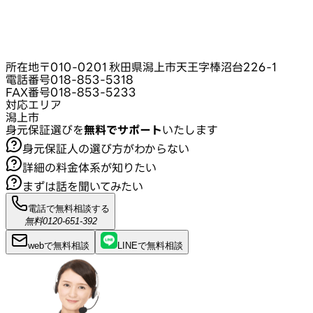
所在地
〒010-0201 秋田県潟上市天王字棒沼台226‑1
電話番号
018-853-5318
FAX番号
018-853-5233
対応エリア
潟上市
身元保証選びを
無料でサポート
いたします
身元保証人の選び方がわからない
詳細の料金体系が知りたい
まずは話を聞いてみたい
電話で無料相談する
無料
0120-651-392
webで
無料
相談
LINEで
無料
相談