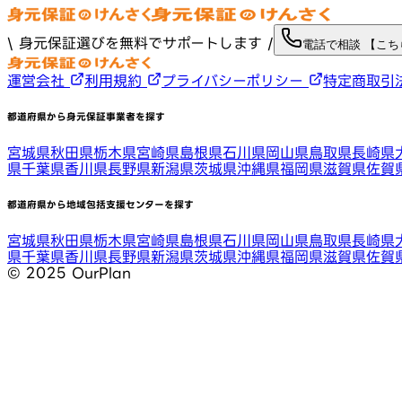
\ 身元保証選びを無料でサポートします /
電話で相談 【こ
運営会社
利用規約
プライバシーポリシー
特定商取引
都道府県から身元保証事業者を探す
宮城県
秋田県
栃木県
宮崎県
島根県
石川県
岡山県
鳥取県
長崎県
県
千葉県
香川県
長野県
新潟県
茨城県
沖縄県
福岡県
滋賀県
佐賀
都道府県から地域包括支援センターを探す
宮城県
秋田県
栃木県
宮崎県
島根県
石川県
岡山県
鳥取県
長崎県
県
千葉県
香川県
長野県
新潟県
茨城県
沖縄県
福岡県
滋賀県
佐賀
©︎ 2025 OurPlan